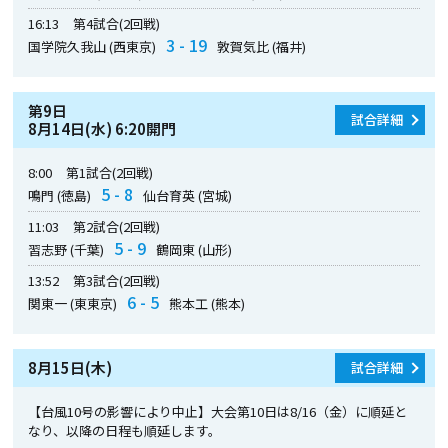
16:13
第4試合(2回戦)
3 - 19
国学院久我山 (西東京)
敦賀気比 (福井)
第9日
試合詳細
8月14日(水) 6:20開門
8:00
第1試合(2回戦)
5 - 8
鳴門 (徳島)
仙台育英 (宮城)
11:03
第2試合(2回戦)
5 - 9
習志野 (千葉)
鶴岡東 (山形)
13:52
第3試合(2回戦)
6 - 5
関東一 (東東京)
熊本工 (熊本)
8月15日(木)
試合詳細
【台風10号の影響により中止】大会第10日は8/16（金）に順延と
なり、以降の日程も順延します。