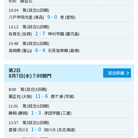
9:00
開会式
10:34
第1試合(1回戦)
9 - 0
八戸学院光星 (青森)
誉 (愛知)
13:12
第2試合(1回戦)
2 - 7
佐賀北 (佐賀)
神村学園 (鹿児島)
15:48
第3試合(1回戦)
6 - 4
高岡商 (富山)
石見智翠館 (島根)
第2日
試合詳細
8月7日(水) 7:00開門
8:00
第1試合(1回戦)
11 - 6
履正社 (大阪)
霞ケ浦 (茨城)
11:01
第2試合(1回戦)
1 - 3
静岡 (静岡)
津田学園 (三重)
13:37
第3試合(1回戦)
1 - 0
星稜 (石川)
旭川大 (北北海道)