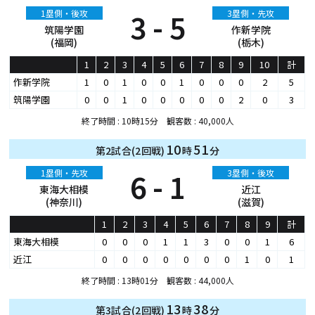
1塁側・後攻
3 - 5
3塁側・先攻
筑陽学園
作新学院
(福岡)
(栃木)
1
2
3
4
5
6
7
8
9
10
計
作新学院
1
0
1
0
0
1
0
0
0
2
5
筑陽学園
0
0
1
0
0
0
0
0
2
0
3
終了時間 : 10時15分 観客数 : 40,000人
10
51
第2試合(2回戦)
時
分
1塁側・先攻
6 - 1
3塁側・後攻
東海大相模
近江
(神奈川)
(滋賀)
1
2
3
4
5
6
7
8
9
計
東海大相模
0
0
0
1
1
3
0
0
1
6
近江
0
0
0
0
0
0
0
1
0
1
終了時間 : 13時01分 観客数 : 44,000人
13
38
第3試合(2回戦)
時
分