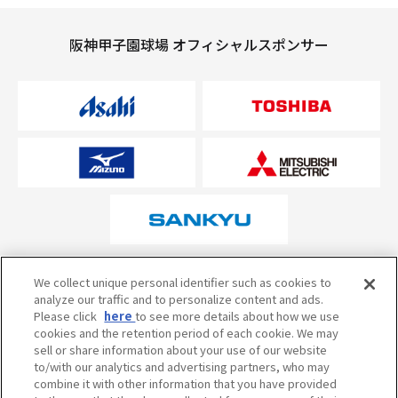
阪神甲子園球場 オフィシャルスポンサー
オフィシャルスポンサーについて
We collect unique personal identifier such as cookies to
analyze our traffic and to personalize content and ads.
Please click
here
to see more details about how we use
cookies and the retention period of each cookie. We may
試合の予定・状況・結果のお問い合わせ
sell or share information about your use of our website
to/with our analytics and advertising partners, who may
阪神甲子園球場テレフォンサービス
050-5527-2512
combine it with other information that you have provided