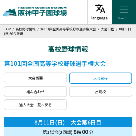
メニュー
TOP
/
高校野球情報
/
第101回全国高等学校野球選手権大会
/
大会日程
/ 8月11日
(日)試合詳細
高校野球情報
第101回全国高等学校野球選手権大会
大会概要
大会日程
組み合わせ
出場校
過去大会一覧へ戻る
8月11日(日) 大会第6日目
8
00
第1試合(2回戦)
時
分