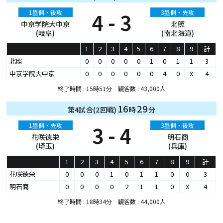
1塁側・後攻
4 - 3
3塁側・先攻
中京学院大中京
北照
(岐阜)
(南北海道)
1
2
3
4
5
6
7
8
9
計
北照
0
0
0
0
0
1
0
1
1
3
中京学院大中京
0
0
0
0
0
0
4
0
X
4
終了時間 : 15時51分 観客数 : 43,000人
16
29
第4試合(2回戦)
時
分
1塁側・先攻
3 - 4
3塁側・後攻
花咲徳栄
明石商
(埼玉)
(兵庫)
1
2
3
4
5
6
7
8
9
計
花咲徳栄
0
0
0
1
0
1
1
0
0
3
明石商
0
0
0
0
2
1
1
0
X
4
終了時間 : 18時34分 観客数 : 44,000人