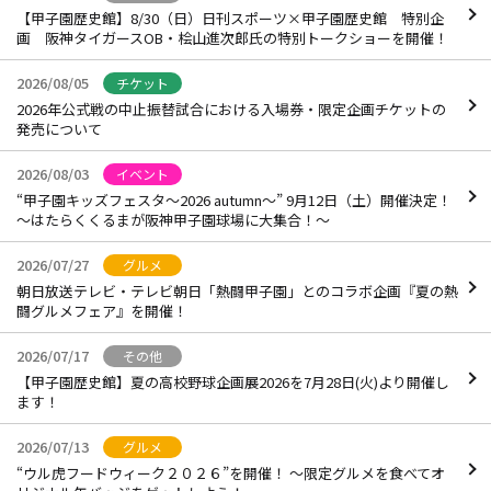
【甲子園歴史館】8/30（日）日刊スポーツ×甲子園歴史館 特別企
画 阪神タイガースOB・桧山進次郎氏の特別トークショーを開催！
2026/08/05
チケット
2026年公式戦の中止振替試合における入場券・限定企画チケットの
発売について
2026/08/03
イベント
“甲子園キッズフェスタ～2026 autumn～” 9月12日（土）開催決定！
～はたらくくるまが阪神甲子園球場に大集合！～
2026/07/27
グルメ
朝日放送テレビ・テレビ朝日「熱闘甲子園」とのコラボ企画『夏の熱
闘グルメフェア』を開催！
2026/07/17
その他
【甲子園歴史館】夏の高校野球企画展2026を7月28日(火)より開催し
ます！
2026/07/13
グルメ
“ウル虎フードウィーク２０２６”を開催！ ～限定グルメを食べてオ