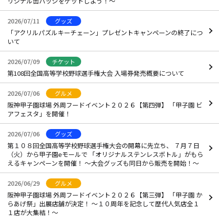
リジナル缶バッジをゲットしよう！～
2026/07/11
グッズ
「アクリルパズルキーチェーン」プレゼントキャンペーンの終了につ
いて
2026/07/09
チケット
第108回全国高等学校野球選手権大会 入場券発売概要について
2026/07/06
グルメ
阪神甲子園球場 外周フードイベント２０２６【第四弾】 「甲子園 ビ
アフェスタ」を開催！
2026/07/06
グッズ
第１０８回全国高等学校野球選手権大会の開幕に先立ち、 ７月７日
（火）から甲子園eモールで 「オリジナルステンレスボトル」がもら
えるキャンペーンを開催！ ～大会グッズも同日から販売を開始！～
2026/06/29
グルメ
阪神甲子園球場 外周フードイベント２０２６【第三弾】 「甲子園 か
らあげ祭」出展店舗が決定！ ～１０周年を記念して歴代人気店全１
１店が大集結！～