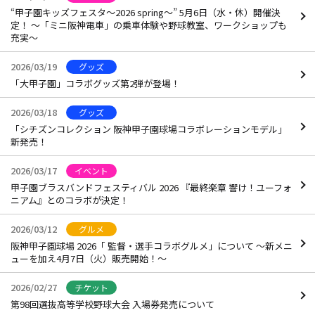
“甲子園キッズフェスタ～2026 spring～” 5月6日（水・休）開催決
定！ ～「ミニ阪神電車」の乗車体験や野球教室、ワークショップも
充実～
2026/03/19
グッズ
「大甲子園」コラボグッズ第2弾が登場！
2026/03/18
グッズ
「シチズンコレクション 阪神甲子園球場コラボレーションモデル」
新発売！
2026/03/17
イベント
甲子園ブラスバンドフェスティバル 2026 『最終楽章 響け！ユーフォ
ニアム』とのコラボが決定！
2026/03/12
グルメ
阪神甲子園球場 2026「 監督・選手コラボグルメ」について ～新メニ
ューを加え4月7日（火）販売開始！～
2026/02/27
チケット
第98回選抜高等学校野球大会 入場券発売について