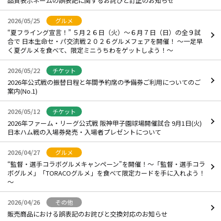
品質表示ネームの誤表記に関するお詫びと訂正のお知らせ
2026/05/25
グルメ
“夏フライング宣言！” ５月２６日（火）～６月７日（日）の全９試
合で 日本生命セ・パ交流戦２０２６グルメフェアを開催！ ～一足早
く夏グルメを食べて、限定ミニうちわをゲットしよう！～
2026/05/22
チケット
2026年公式戦の振替日程と年間予約席の予備券ご利用についてのご
案内(No.1)
2026/05/12
チケット
2026年ファーム・リーグ公式戦 阪神甲子園球場開催試合 9月1日(火)
日本ハム戦の入場券発売・入場者プレゼントについて
2026/04/27
グルメ
“監督・選手コラボグルメキャンペーン”を開催！～「監督・選手コラ
ボグルメ」「TORACOグルメ」を食べて限定カードを手に入れよう！
～
2026/04/26
その他
販売商品における誤表記のお詫びと交換対応のお知らせ