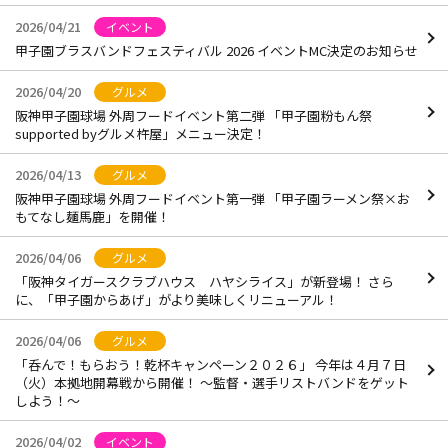
2026/04/21
イベント
甲子園ブラスバンドフェスティバル 2026 イベントMC決定のお知らせ
2026/04/20
グルメ
阪神甲子園球場 外周フードイベント第二弾 「甲子園粉もん祭
supported byグルメ杵屋」メニュー決定！
2026/04/13
グルメ
阪神甲子園球場 外周フードイベント第一弾 「甲子園ラーメン祭×お
もてなし麺馬鹿」を開催！
2026/04/06
グルメ
「阪神タイガースクラブハウス ハヤシライス」が新登場！ さら
に、「甲子園からあげ」がより美味しくリニューアル！
2026/04/06
グルメ
「呑んで！もらおう！乾杯キャンペーン２０２６」 今年は４月７日
（火）本拠地開幕戦から開催！ ～監督・選手リストバンドをゲット
しよう！～
2026/04/02
イベント