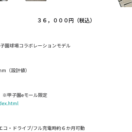
３６，０００円（税込）
園球場コラボレーションモデル
mm
（設計値）
 ※甲子園
e
モール限定
ndex.html
エコ・ドライブ
/
フル充電時約６か月可動