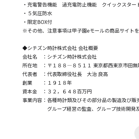
・充電警告機能 過充電防止機能 クイックスター
・５気圧防水
・限定
BOX
付
※その他、注意事項は甲子園
e
モールの商品サイト
◆シチズン時計株式会社 会社概要
会社名 ：シチズン時計株式会社
所在地 ：〒１８８―８５１１ 東京都西東京市田無
代表者 ：代表取締役社長 大治 良高
創業 ：１９１８年
資本金 ：３２，６４８百万円
事業内容：各種時計類及びその部分品の製造及び販
グループ経営の監査、グループ技術開発及び