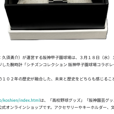
：久須勇介）が運営する阪神甲子園球場は、３月１８日（水）
ジした腕時計「シチズンコレクション 阪神甲子園球場コラボレ
の１０２年の歴史が融合した、未来と歴史をどちらも感じるこ
jp/koshien/index.html
は、「高校野球グッズ」「阪神園芸グッ
公式オンラインショップです。アクセサリーやキーホルダー、