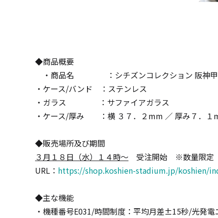
◆商品概要
・商品名 ：シチズンコレクション 阪神甲子
・ケース
/
バンド ：ステンレス
・ガラス ：サファイアガラス
・ケース
/
厚み ：横 ３７．２
mm
／ 厚み７．１
◆販売場所及び期間
３月１８日（水）１４時～
受注開始 ※数量限定
URL：
https://shop.koshien-stadium.jp/koshien/i
◆主な機能
・機種番号
E031/
時間制度：平均月差±
15
秒
/
光発電