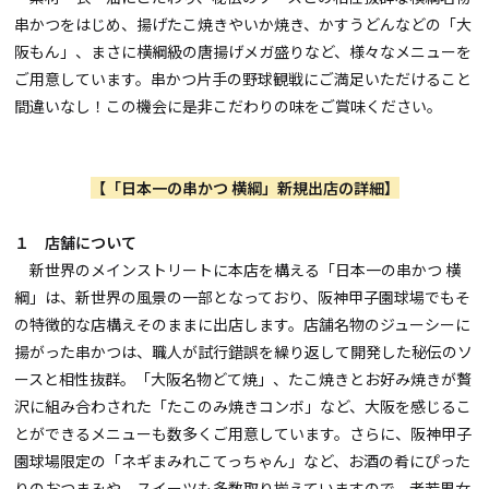
串かつをはじめ、揚げたこ焼きやいか焼き、かすうどんなどの「大
阪もん」、まさに横綱級の唐揚げメガ盛りなど、様々なメニューを
ご用意しています。串かつ片手の野球観戦にご満足いただけること
間違いなし！この機会に是非こだわりの味をご賞味ください。
【「日本一の串かつ 横綱」新規出店の詳細】
１ 店舗について
新世界のメインストリートに本店を構える「日本一の串かつ 横
綱」は、新世界の風景の一部となっており、阪神甲子園球場でもそ
の特徴的な店構えそのままに出店します。店舗名物のジューシーに
揚がった串かつは、職人が試行錯誤を繰り返して開発した秘伝のソ
ースと相性抜群。「大阪名物どて焼」、たこ焼きとお好み焼きが贅
沢に組み合わされた「たこのみ焼きコンボ」など、大阪を感じるこ
とができるメニューも数多くご用意しています。さらに、阪神甲子
園球場限定の「ネギまみれこてっちゃん」など、お酒の肴にぴった
りのおつまみや、スイーツも多数取り揃えていますので、老若男女