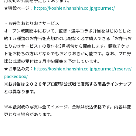
月初旬の公開を予定しております。
★特設ページ：
https://koshien.hanshin.co.jp/gourmet/
・お弁当おとりおきサービス
オープン戦期間中において、監督・選手コラボ弁当をはじめとした
約１５種類のお弁当を売切れの心配なく必ず購入できる「お弁当お
とりおきサービス」の受付を
3
月初旬から開始します。観戦チケッ
トをお持ちの方はどなたでもおとりおきが可能です。なお、プロ野
球公式戦の受付は３月中旬開始を予定しています。
★お申込み先：
https://koshien.hanshin.co.jp/gourmet/reserve/
packedbox/
※お弁当は２０２６年プロ野球公式戦で販売する商品ラインナップ
とは異なります。
※本紙掲載の写真は全てイメージ、金額は税込価格です。内容は変
更となる場合があります。