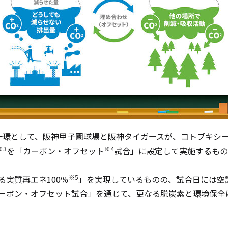
一環として、阪神甲子園球場と阪神タイガースが、コトブキシ
※
3
※
4
を「カーボン・オフセット
試合」に設定して実施するもの
※
5
る実質再エネ
100
％
」を実現しているものの、試合日には空
ーボン・オフセット試合」を通じて、更なる脱炭素と環境保全