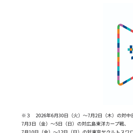
※３
2026
年
6
月
30
日（火）～
7
月
2
日（木）の対中
7月
3
日（金）～
5
日（日）の対広島東洋カープ戦、
7月
10
日（金）～
12
日（日）の対東京ヤクルトスワ