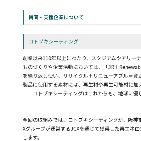
賛同・支援企業について
コトブキシーティング
創業以来
110
年以上にわたり、スタジアムやアリー
ものづくりや企業活動においては、「
3R
＋
Renewab
を繰り返し使い、リサイクル＋リニューアブル＝資
製品に使用する素材には、再生材や再生可能材に加
コトブキシーティングはこれからも、地球に優し
今回の取組みでは、コトブキシーティングが、阪神
X
グループが運営する
JCX
を通じて獲得した再エネ由
します。