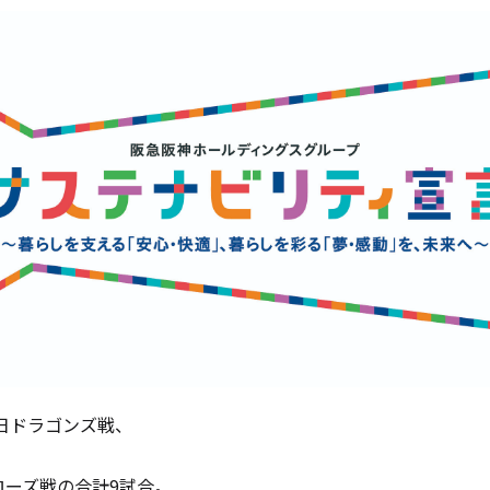
日ドラゴンズ戦、
ローズ戦の合計
9
試合。