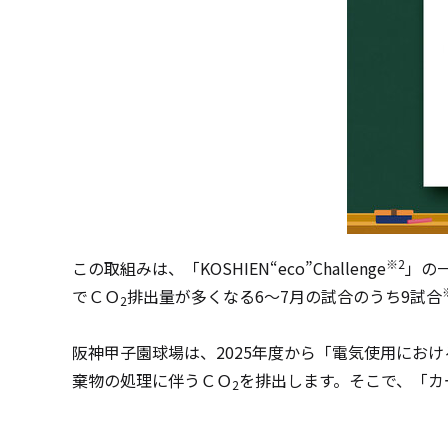
※2
この取組みは、「
KOSHIEN“eco”Challenge
」の
でＣＯ
排出量が多くなる
6
～
7
月の試合のうち
9
試合
2
阪神甲子園球場は、
2025
年度から「電気使用におけ
棄物の処理に伴うＣＯ
を排出します。そこで、「カ
2