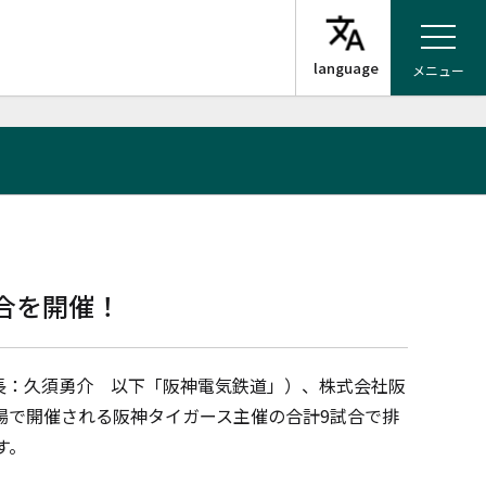
メニュー
合を開催！
長：久須勇介 以下「阪神電気鉄道」）、株式会社阪
場で開催される阪神タイガース主催の合計
9
試合で排
す。