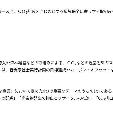
ガースは、ＣＯ
削減をはじめとする環境保全に寄与する取組み
2
導入や森林経営などの取組みによる、ＣＯ
などの温室効果ガス
2
トは、低炭素社会実行計画の目標達成やカーボン・オフセット
ィ宣言」において定めた
6
つの重要なテーマのうちの
1
つである
への配慮」「廃棄物発生の抑止とリサイクルの推進」「
CO
排
2