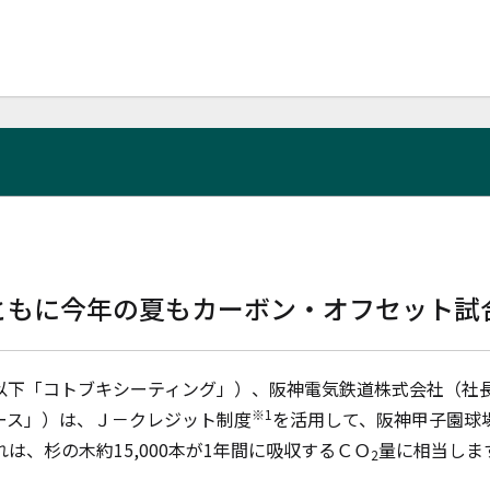
ともに今年の夏もカーボン・オフセット試
以下「コトブキシーティング」）、阪神電気鉄道株式会社（社
※1
ース」）は、Ｊ－クレジット制度
を活用して、阪神甲子園球
れは、杉の木約
15,000
本が
1
年間に吸収するＣＯ
量に相当しま
2