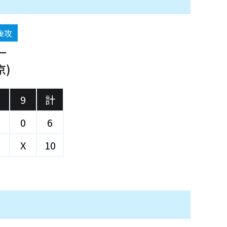
後攻
一
京)
9
計
0
6
X
10