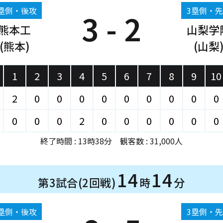
塁側・後攻
3塁側・
3 - 2
熊本工
山梨学
(熊本)
(山梨
1
2
3
4
5
6
7
8
9
10
2
0
0
0
0
0
0
0
0
0
0
0
0
2
0
0
0
0
0
0
終了時間 : 13時38分 観客数 : 31,000人
14
14
第3試合(2回戦)
時
分
塁側・後攻
3塁側・