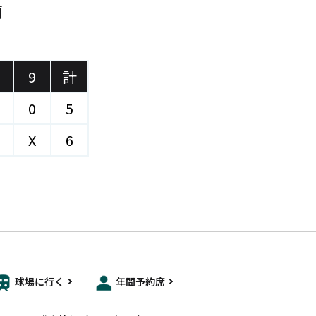
商
)
9
計
0
5
X
6
球場に行く
年間予約席