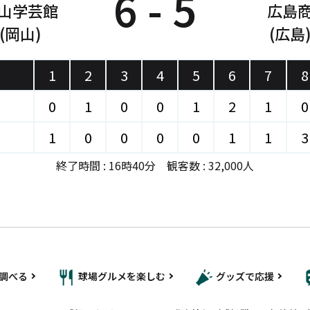
6 - 5
山学芸館
広島
(岡山)
(広島
1
2
3
4
5
6
7
8
0
1
0
0
1
2
1
0
1
0
0
0
0
1
1
3
終了時間 : 16時40分 観客数 : 32,000人
調べる
球場グルメを楽しむ
グッズで応援