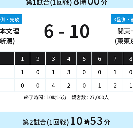
8
00
第1試合(1回戦)
時
分
塁側・先攻
3塁側・
6 - 10
本文理
関東
(新潟)
(東東
1
2
3
4
5
6
7
8
1
0
1
3
0
0
1
0
0
0
4
2
0
1
2
1
終了時間 : 10時16分 観客数 : 27,000人
10
53
第2試合(1回戦)
時
分