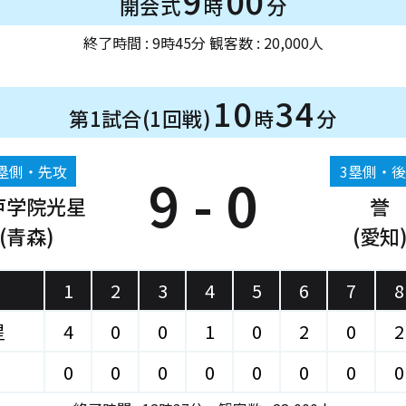
9
00
開会式
時
分
終了時間 : 9時45分 観客数 : 20,000人
10
34
第1試合(1回戦)
時
分
塁側・先攻
3塁側・
9 - 0
戸学院光星
誉
(青森)
(愛知
1
2
3
4
5
6
7
8
星
4
0
0
1
0
2
0
2
0
0
0
0
0
0
0
0