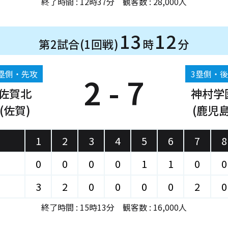
終了時間 : 12時37分 観客数 : 28,000人
13
12
第2試合(1回戦)
時
分
塁側・先攻
3塁側・
2 - 7
佐賀北
神村学
(佐賀)
(鹿児島
1
2
3
4
5
6
7
8
0
0
0
0
1
1
0
0
3
2
0
0
0
0
2
0
終了時間 : 15時13分 観客数 : 16,000人