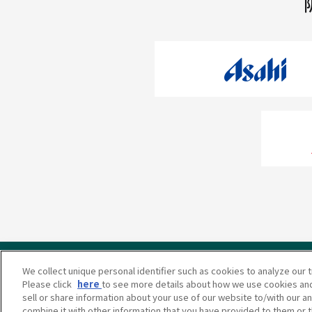
We collect unique personal identifier such as cookies to analyze our t
Please click
here
to see more details about how we use cookies and
sell or share information about your use of our website to/with our a
当サイトのご利用にあたって
個人情報の取り扱い
combine it with other information that you have provided to them or t