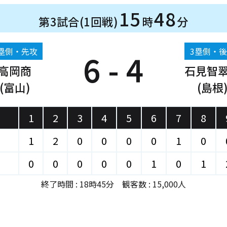
15
48
第3試合(1回戦)
時
分
塁側・先攻
3塁側・
6 - 4
高岡商
石見智
(富山)
(島根
1
2
3
4
5
6
7
8
1
2
0
0
0
0
1
0
0
0
0
0
0
1
0
1
終了時間 : 18時45分 観客数 : 15,000人