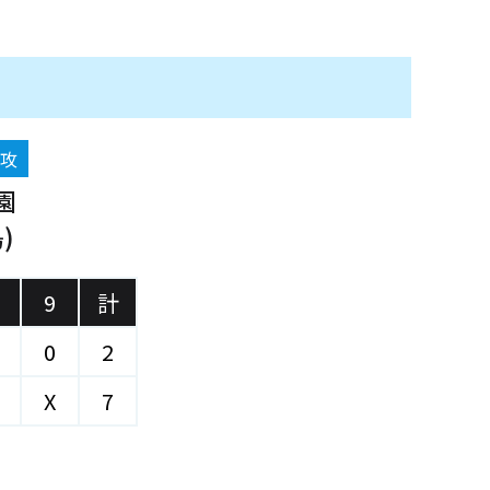
後攻
園
)
9
計
0
2
X
7