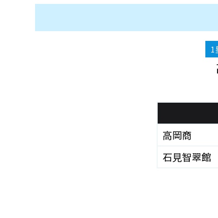
1
高岡商
石見智翠館