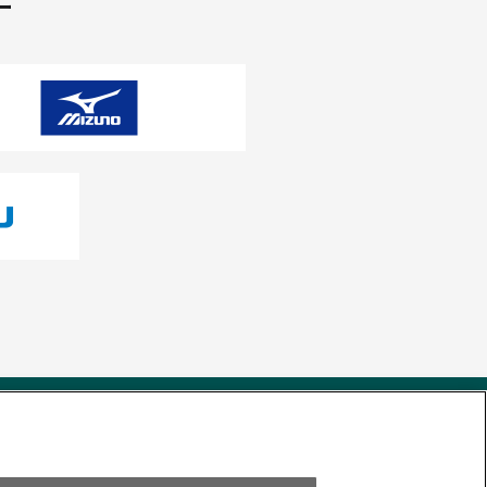
ー
試合の予定・状況・結果のお問い合わせ
阪神甲子園球場テレフォンサービス