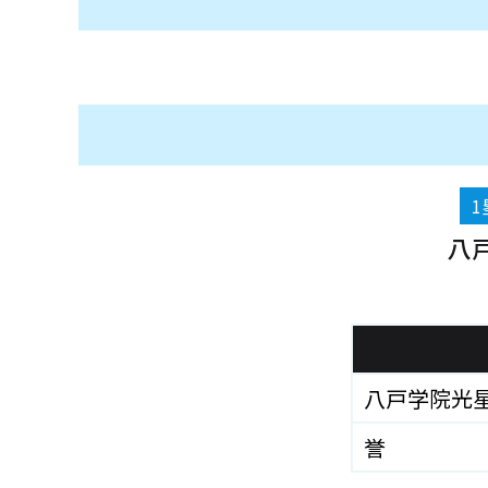
1
八
八戸学院光
誉