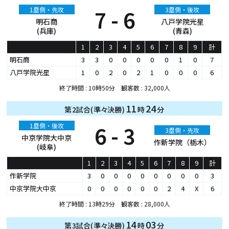
1塁側・先攻
7 - 6
3塁側・後攻
明石商
八戸学院光星
(兵庫)
(青森)
1
2
3
4
5
6
7
8
9
計
明石商
3
3
0
0
0
0
0
1
0
7
八戸学院光星
1
0
2
0
2
1
0
0
0
6
終了時間 : 10時50分 観客数 : 32,000人
11
24
第2試合(準々決勝)
時
分
1塁側・後攻
6 - 3
3塁側・先攻
中京学院大中京
作新学院（栃木）
(岐阜)
1
2
3
4
5
6
7
8
9
計
作新学院
3
0
0
0
0
0
0
0
0
3
中京学院大中京
0
0
0
0
0
0
2
4
X
6
終了時間 : 13時29分 観客数 : 28,000人
14
03
第3試合(準々決勝)
時
分