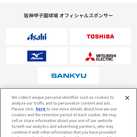
阪神甲子園球場 オフィシャルスポンサー
オフィシャルスポンサーについて
We collect unique personal identifier such as cookies to
analyze our traffic and to personalize content and ads.
Please click
here
to see more details about how we use
cookies and the retention period of each cookie. We may
試合の予定・状況・結果のお問い合わせ
sell or share information about your use of our website
to/with our analytics and advertising partners, who may
阪神甲子園球場テレフォンサービス
050-5527-2512
combine it with other information that you have provided