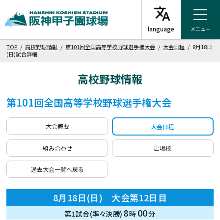
メニュー
TOP
/
高校野球情報
/
第101回全国高等学校野球選手権大会
/
大会日程
/ 8月18日
(日)試合詳細
高校野球情報
第101回全国高等学校野球選手権大会
大会概要
大会日程
組み合わせ
出場校
過去大会一覧へ戻る
8月18日(日) 大会第12日目
8
00
第1試合(準々決勝)
時
分