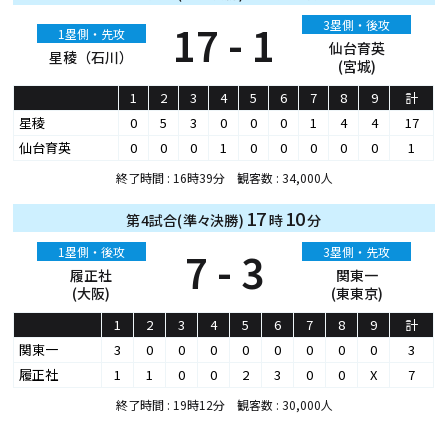
17 - 1
3塁側・後攻
1塁側・先攻
仙台育英
星稜（石川）
(宮城)
1
2
3
4
5
6
7
8
9
計
星稜
0
5
3
0
0
0
1
4
4
17
仙台育英
0
0
0
1
0
0
0
0
0
1
終了時間 : 16時39分 観客数 : 34,000人
17
10
第4試合(準々決勝)
時
分
1塁側・後攻
7 - 3
3塁側・先攻
履正社
関東一
(大阪)
(東東京)
1
2
3
4
5
6
7
8
9
計
関東一
3
0
0
0
0
0
0
0
0
3
履正社
1
1
0
0
2
3
0
0
X
7
終了時間 : 19時12分 観客数 : 30,000人