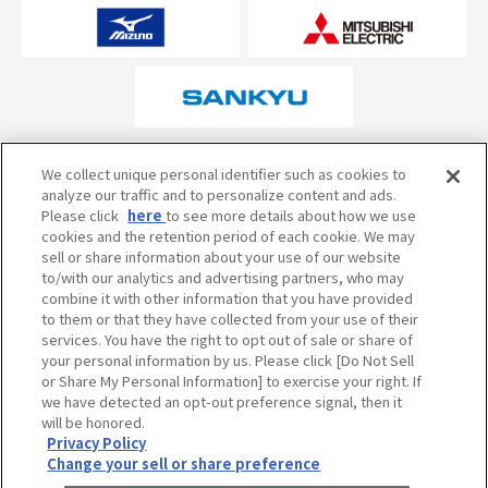
オフィシャルスポンサーについて
We collect unique personal identifier such as cookies to
analyze our traffic and to personalize content and ads.
Please click
here
to see more details about how we use
cookies and the retention period of each cookie. We may
試合の予定・状況・結果のお問い合わせ
sell or share information about your use of our website
to/with our analytics and advertising partners, who may
阪神甲子園球場テレフォンサービス
050-5527-2512
combine it with other information that you have provided
to them or that they have collected from your use of their
services. You have the right to opt out of sale or share of
your personal information by us. Please click [Do Not Sell
当サイトのご利用にあたって
or Share My Personal Information] to exercise your right. If
個人情報の取り扱い
we have detected an opt-out preference signal, then it
will be honored.
コミュニティ・ガイドライン
Privacy Policy
Change your sell or share preference