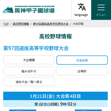
メニュー
TOP
/
高校野球情報
/
第97回選抜高等学校野球大会
/ 大会日程
高校野球情報
第97回選抜高等学校野球大会
大会概要
大会日程
組み合わせ
出場校
過去大会一覧へ戻る
3月21日(金) 大会第4日目
9
02
第1試合(1回戦)
時
分