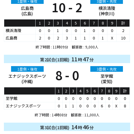
1塁側・後攻
10 - 2
3塁側・先攻
広島商
横浜清陵
(広島)
(神奈川)
1
2
3
4
5
6
7
8
9
計
横浜清陵
0
0
1
0
0
1
0
0
0
2
広島商
2
0
2
3
1
1
0
1
X
10
終了時間 : 11時09分 観客数 : 9,000人
11
47
第2試合(1回戦)
時
分
1塁側・後攻
8 - 0
3塁側・先攻
エナジックスポーツ
至学館
(沖縄)
(愛知)
1
2
3
4
5
6
7
8
9
計
至学館
0
0
0
0
0
0
0
0
0
0
エナジックスポーツ
0
1
1
0
0
0
6
0
X
8
終了時間 : 14時08分 観客数 : 11,000人
14
46
第3試合(1回戦)
時
分