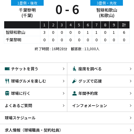
1塁側・後攻
0 - 6
3塁側・先攻
千葉黎明
智辯和歌山
(千葉)
(和歌山)
1
2
3
4
5
6
7
8
9
計
智辯和歌山
3
0
0
0
0
1
1
0
1
6
千葉黎明
0
0
0
0
0
0
0
0
0
0
終了時間 : 16時28分 観客数 : 13,000人
チケットを買う
座席を調べる
球場グルメを楽しむ
グッズで応援
球場に行く
年間予約席
よくあるご質問
インフォメーション
球場スケジュール
求人情報（球場職員・契約社員）