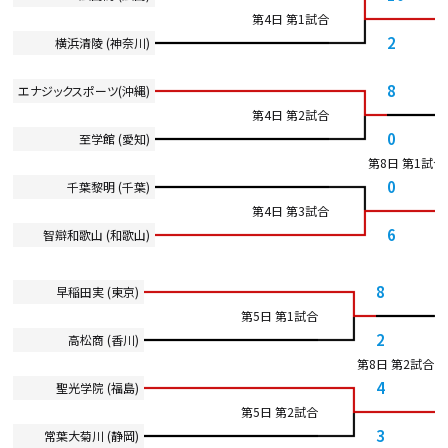
第4日 第1試合
2
横浜清陵 (神奈川)
8
エナジックスポーツ(沖縄)
第4日 第2試合
0
至学館 (愛知)
第8日 第1試合
0
千葉黎明 (千葉)
第4日 第3試合
6
智辯和歌山 (和歌山)
8
早稲田実 (東京)
第5日 第1試合
2
高松商 (香川)
第8日 第2試合
4
聖光学院 (福島)
第5日 第2試合
3
常葉大菊川 (静岡)