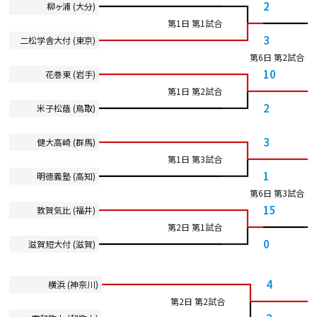
2
柳ヶ浦 (大分)
第1日 第1試合
3
二松学舎大付 (東京)
第6日 第2試合
10
花巻東 (岩手)
第1日 第2試合
2
米子松蔭 (鳥取)
3
健大高崎 (群馬)
第1日 第3試合
1
明徳義塾 (高知)
第6日 第3試合
15
敦賀気比 (福井)
第2日 第1試合
0
滋賀短大付 (滋賀)
4
横浜 (神奈川)
第2日 第2試合