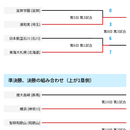
0
滋賀学園 (滋賀)
第5日 第3試合
3
浦和実 (埼玉)
第8日 第3試合
6
日本航空石川 (石川)
第6日 第1試合
7
東海大札幌 (北海道)
準決勝、決勝の組み合わせ（上が1塁側）
健大高崎 (群馬)
第10日 第1試合
横浜 (神奈川)
智辯和歌山 (和歌山)
第10日 第2試合