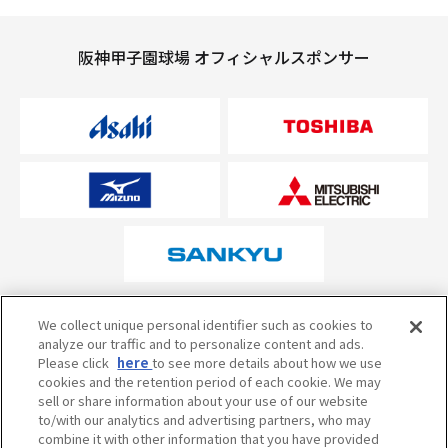
阪神甲子園球場 オフィシャルスポンサー
オフィシャルスポンサーについて
We collect unique personal identifier such as cookies to
analyze our traffic and to personalize content and ads.
Please click
here
to see more details about how we use
cookies and the retention period of each cookie. We may
試合の予定・状況・結果のお問い合わせ
sell or share information about your use of our website
to/with our analytics and advertising partners, who may
阪神甲子園球場テレフォンサービス
050-5527-2512
combine it with other information that you have provided