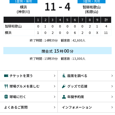
1塁側・後攻
11 - 4
3塁側・先攻
横浜
智辯和歌山
(神奈川)
(和歌山)
1
2
3
4
5
6
7
8
9
計
智辯和歌山
0
1
0
0
0
0
0
2
1
4
横浜
1
0
2
0
0
6
2
0
X
11
終了時間 : 14時39分 観客数 : 42,600人
15
00
閉会式
時
分
終了時間 : 15時39分 観客数 : 13,000人
チケットを買う
座席を調べる
球場グルメを楽しむ
グッズで応援
球場に行く
年間予約席
よくあるご質問
インフォメーション