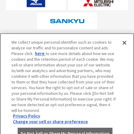
オフィシャルスポンサーについて
We collect unique personal identifier such as cookies to
analyze our traffic and to personalize content and ads.
Please click
here
to see more details about how we use
cookies and the retention period of each cookie. We may
試合の予定・状況・結果のお問い合わせ
sell or share information about your use of our website
to/with our analytics and advertising partners, who may
阪神甲子園球場テレフォンサービス
050-5527-2512
combine it with other information that you have provided
to them or that they have collected from your use of their
services. You have the right to opt out of sale or share of
your personal information by us. Please click [Do Not Sell
当サイトのご利用にあたって
or Share My Personal Information] to exercise your right. If
個人情報の取り扱い
we have detected an opt-out preference signal, then it
will be honored.
コミュニティ・ガイドライン
Privacy Policy
Change your sell or share preference
Do Not Sell or Share My Personal Information