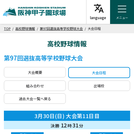
メニュー
TOP
/
高校野球情報
/
第97回選抜高等学校野球大会
/ 大会日程
高校野球情報
第97回選抜高等学校野球大会
大会概要
大会日程
組み合わせ
出場校
過去大会一覧へ戻る
3月30日(日) 大会第11日目
12
31
決勝
時
分