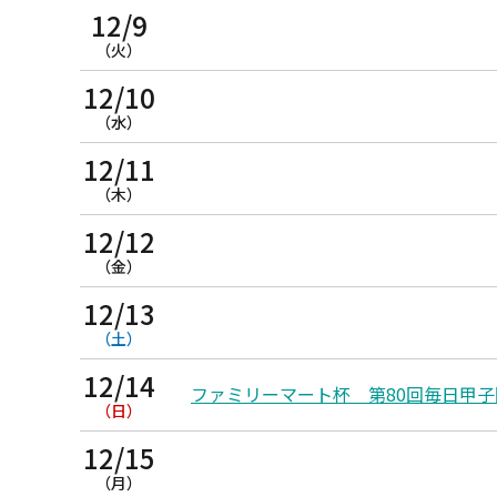
12/9
（火）
12/10
（水）
12/11
（木）
12/12
（金）
12/13
（土）
12/14
ファミリーマート杯 第80回毎日甲
（日）
12/15
（月）