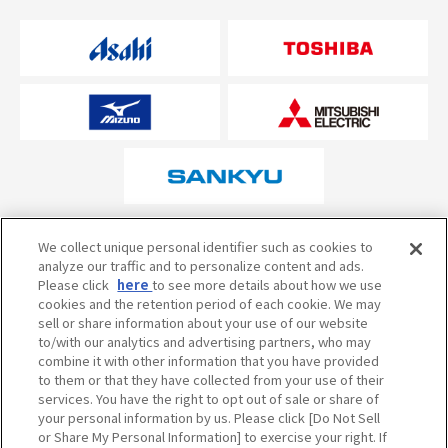
オフィシャルスポンサーについて
We collect unique personal identifier such as cookies to
analyze our traffic and to personalize content and ads.
Please click
here
to see more details about how we use
cookies and the retention period of each cookie. We may
試合の予定・状況・結果のお問い合わせ
sell or share information about your use of our website
to/with our analytics and advertising partners, who may
阪神甲子園球場テレフォンサービス
050-5527-2512
combine it with other information that you have provided
to them or that they have collected from your use of their
services. You have the right to opt out of sale or share of
your personal information by us. Please click [Do Not Sell
当サイトのご利用にあたって
or Share My Personal Information] to exercise your right. If