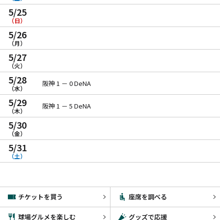
5/25
（日）
5/26
（月）
5/27
（火）
5/28
阪神 1 － 0 DeNA
（水）
5/29
阪神 1 － 5 DeNA
（木）
5/30
（金）
5/31
（土）
チケットを買う
座席を調べる
球場グルメを楽しむ
グッズで応援