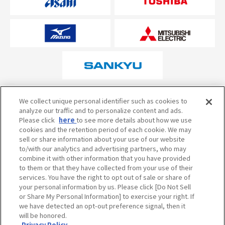
オフィシャルスポンサーについて
We collect unique personal identifier such as cookies to
analyze our traffic and to personalize content and ads.
Please click
here
to see more details about how we use
cookies and the retention period of each cookie. We may
試合の予定・状況・結果のお問い合わせ
sell or share information about your use of our website
to/with our analytics and advertising partners, who may
阪神甲子園球場テレフォンサービス
050-5527-2512
combine it with other information that you have provided
to them or that they have collected from your use of their
services. You have the right to opt out of sale or share of
your personal information by us. Please click [Do Not Sell
当サイトのご利用にあたって
or Share My Personal Information] to exercise your right. If
個人情報の取り扱い
we have detected an opt-out preference signal, then it
will be honored.
コミュニティ・ガイドライン
Privacy Policy