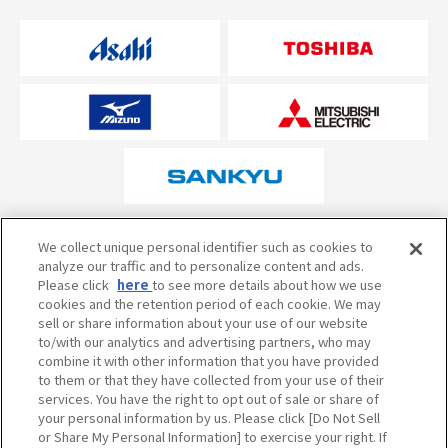
オフィシャルスポンサーについて
We collect unique personal identifier such as cookies to
analyze our traffic and to personalize content and ads.
Please click
here
to see more details about how we use
cookies and the retention period of each cookie. We may
試合の予定・状況・結果のお問い合わせ
sell or share information about your use of our website
to/with our analytics and advertising partners, who may
阪神甲子園球場テレフォンサービス
050-5527-2512
combine it with other information that you have provided
to them or that they have collected from your use of their
services. You have the right to opt out of sale or share of
your personal information by us. Please click [Do Not Sell
当サイトのご利用にあたって
or Share My Personal Information] to exercise your right. If