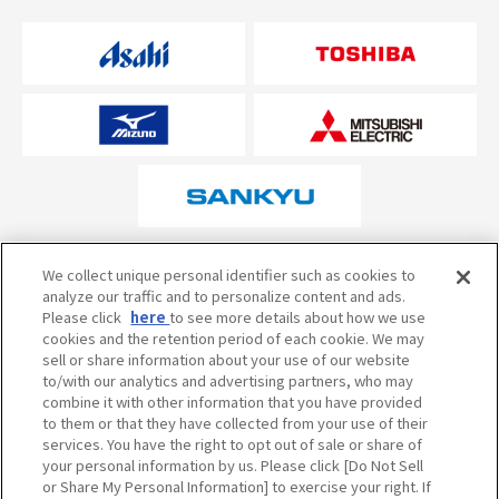
オフィシャルスポンサーについて
We collect unique personal identifier such as cookies to
analyze our traffic and to personalize content and ads.
Please click
here
to see more details about how we use
cookies and the retention period of each cookie. We may
試合の予定・状況・結果のお問い合わせ
sell or share information about your use of our website
to/with our analytics and advertising partners, who may
阪神甲子園球場テレフォンサービス
050-5527-2512
combine it with other information that you have provided
to them or that they have collected from your use of their
services. You have the right to opt out of sale or share of
your personal information by us. Please click [Do Not Sell
当サイトのご利用にあたって
or Share My Personal Information] to exercise your right. If