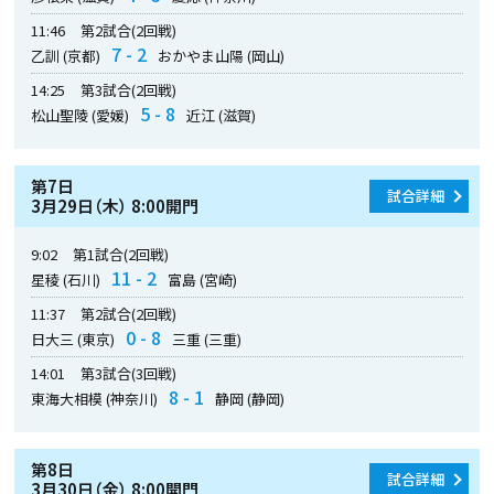
11:46
第2試合(2回戦)
7 - 2
乙訓 (京都)
おかやま山陽 (岡山)
14:25
第3試合(2回戦)
5 - 8
松山聖陵 (愛媛)
近江 (滋賀)
第7日
試合詳細
3月29日（木） 8:00開門
9:02
第1試合(2回戦)
11 - 2
星稜 (石川)
富島 (宮崎)
11:37
第2試合(2回戦)
0 - 8
日大三 (東京)
三重 (三重)
14:01
第3試合(3回戦)
8 - 1
東海大相模 (神奈川)
静岡 (静岡)
第8日
試合詳細
3月30日（金） 8:00開門