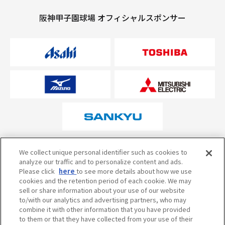
阪神甲子園球場 オフィシャルスポンサー
オフィシャルスポンサーについて
We collect unique personal identifier such as cookies to
analyze our traffic and to personalize content and ads.
Please click
here
to see more details about how we use
cookies and the retention period of each cookie. We may
試合の予定・状況・結果のお問い合わせ
sell or share information about your use of our website
to/with our analytics and advertising partners, who may
阪神甲子園球場テレフォンサービス
050-5527-2512
combine it with other information that you have provided
to them or that they have collected from your use of their