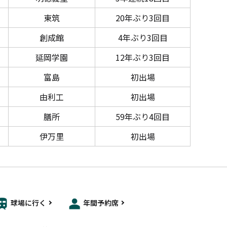
東筑
20年ぶり3回目
創成館
4年ぶり3回目
延岡学園
12年ぶり3回目
富島
初出場
由利工
初出場
膳所
59年ぶり4回目
伊万里
初出場
球場に行く
年間予約席