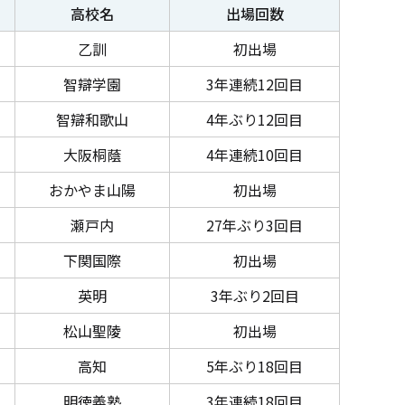
高校名
出場回数
乙訓
初出場
智辯学園
3年連続12回目
智辯和歌山
4年ぶり12回目
大阪桐蔭
4年連続10回目
おかやま山陽
初出場
瀬戸内
27年ぶり3回目
下関国際
初出場
英明
3年ぶり2回目
松山聖陵
初出場
高知
5年ぶり18回目
明徳義塾
3年連続18回目