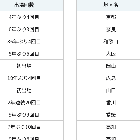
出場回数
地区名
4年ぶり4回目
京都
6年ぶり3回目
奈良
36年ぶり4回目
和歌山
5年ぶり5回目
大阪
初出場
岡山
18年ぶり4回目
広島
初出場
山口
2年連続20回目
香川
9年ぶり9回目
愛媛
7年ぶり10回目
高知
9年ぶり6回目
高知