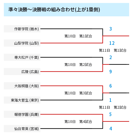
準々決勝～決勝戦の組み合わせ(上が1塁側)
3
作新学院 (栃木)
第10日 第1試合
12
山梨学院 (山梨)
第11日 第1試合
2
専大松戸 (千葉)
第10日 第2試合
9
広陵 (広島)
6
大阪桐蔭 (大阪)
第10日 第3試合
1
東海大菅生 (東京)
第11日 第2試合
5
報徳学園 (兵庫)
第10日 第4試合
4
仙台育英 (宮城)