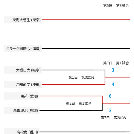
第5日 第3試合
東海大菅生 (東京)
クラーク国際 (北海道)
第7日 第1試合
3
大垣日大 (岐阜)
第1日 第3試合
4
沖縄尚学 (沖縄)
6
東邦 (愛知)
第2日 第1試合
3
鳥取城北 (鳥取)
第7日 第2試合
高松商 (香川)