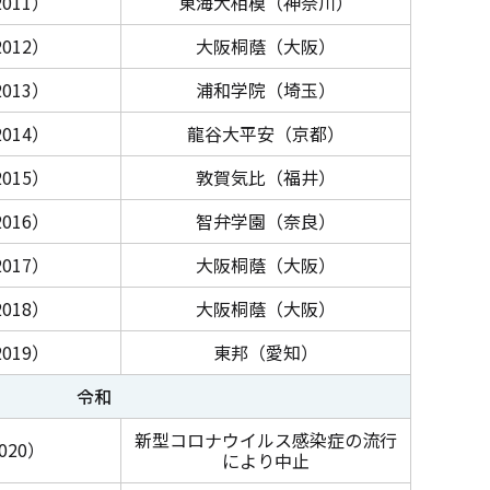
011）
東海大相模（神奈川）
012）
大阪桐蔭（大阪）
013）
浦和学院（埼玉）
014）
龍谷大平安（京都）
015）
敦賀気比（福井）
016）
智弁学園（奈良）
017）
大阪桐蔭（大阪）
018）
大阪桐蔭（大阪）
019）
東邦（愛知）
令和
新型コロナウイルス感染症の流行
020）
により中止