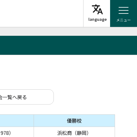
メニュー
会一覧へ戻る
優勝校
978）
浜松商（静岡）