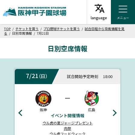
メニュー
TOP
/
チケットを買う
/
プロ野球チケットを買う
/
試合日程から空席情報を見
る
/ 日別空席情報 / 7月21日
日別空席情報
7/21
（日）
試合開始予定時刻
18:00
ー
阪神
広島
イベント開催情報
ウル虎の夏ジャージプレゼント
肉祭
ウル虎フードウィーク