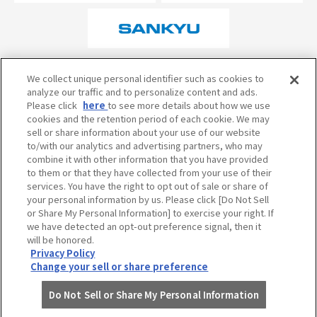
オフィシャルスポンサーについて
We collect unique personal identifier such as cookies to
analyze our traffic and to personalize content and ads.
Please click
here
to see more details about how we use
cookies and the retention period of each cookie. We may
試合の予定・状況・結果のお問い合わせ
sell or share information about your use of our website
to/with our analytics and advertising partners, who may
阪神甲子園球場テレフォンサービス
050-5527-2512
combine it with other information that you have provided
to them or that they have collected from your use of their
services. You have the right to opt out of sale or share of
your personal information by us. Please click [Do Not Sell
当サイトのご利用にあたって
or Share My Personal Information] to exercise your right. If
個人情報の取り扱い
we have detected an opt-out preference signal, then it
will be honored.
コミュニティ・ガイドライン
Privacy Policy
Change your sell or share preference
Do Not Sell or Share My Personal Information
©HANSHIN KOSHIEN STADIUM All Rights Reserved.