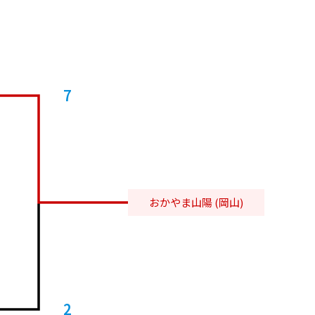
7
おかやま山陽 (岡山)
2