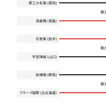
愛工大名電 (愛知)
第
徳島商 (徳島)
花巻東 (岩手)
第
宇部鴻城 (山口)
前橋商 (群馬)
第
クラーク国際 (北北海道)