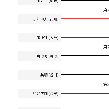
川之江 (愛媛)
第
高知中央 (高知)
履正社 (大阪)
第
鳥取商 (鳥取)
英明 (香川)
第
智弁学園 (奈良)