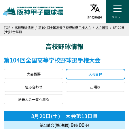
メニュー
TOP
/
高校野球情報
/
第104回全国高等学校野球選手権大会
/
大会日程
/ 8月20日
(土)試合詳細
高校野球情報
第104回全国高等学校野球選手権大会
大会概要
大会日程
組み合わせ
出場校
過去大会一覧へ戻る
8月20日(土) 大会第13日目
9
00
第1試合(準決勝)
時
分