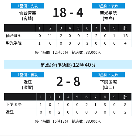
1塁側・先攻
18 - 4
3塁側・後攻
仙台育英
聖光学院
(宮城)
(福島)
1
2
3
4
5
6
7
8
9
計
仙台育英
0
11
2
0
0
2
2
0
1
18
聖光学院
1
0
0
0
0
3
0
0
0
4
終了時間 : 12時06分 観客数 : 33,000人
12
40
第2試合(準決勝)
時
分
1塁側・後攻
2 - 8
3塁側・先攻
近江
下関国際
(滋賀)
(山口)
1
2
3
4
5
6
7
8
9
計
下関国際
1
0
1
0
0
2
1
3
0
8
近江
0
0
2
0
0
0
0
0
0
2
終了時間 : 15時13分 観客数 : 38,000人