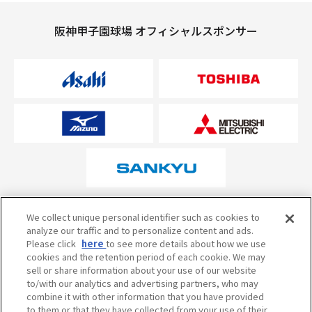
阪神甲子園球場 オフィシャルスポンサー
オフィシャルスポンサーについて
We collect unique personal identifier such as cookies to
analyze our traffic and to personalize content and ads.
Please click
here
to see more details about how we use
cookies and the retention period of each cookie. We may
試合の予定・状況・結果のお問い合わせ
sell or share information about your use of our website
to/with our analytics and advertising partners, who may
阪神甲子園球場テレフォンサービス
050-5527-2512
combine it with other information that you have provided
to them or that they have collected from your use of their