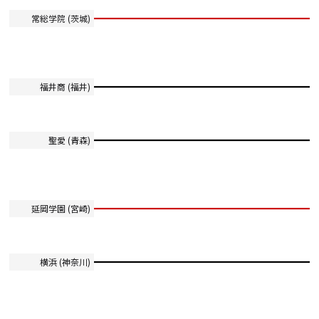
常総学院 (茨城)
福井商 (福井)
聖愛 (青森)
延岡学園 (宮崎)
横浜 (神奈川)