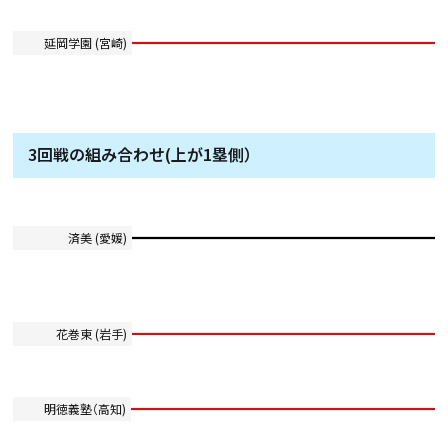
延岡学園 (宮崎)
3回戦の組み合わせ(上が1塁側）
済美 (愛媛)
花巻東 (岩手)
明徳義塾（高知)