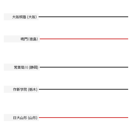
大阪桐蔭 (大阪）
鳴門（徳島）
常葉菊川 (静岡)
作新学院 (栃木)
日大山形 (山形)