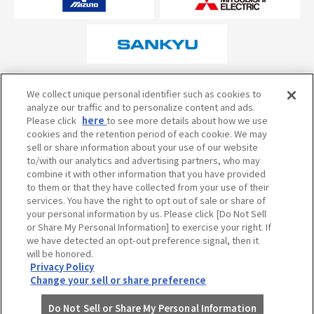
オフィシャルスポンサーについて
We collect unique personal identifier such as cookies to
analyze our traffic and to personalize content and ads.
Please click
here
to see more details about how we use
cookies and the retention period of each cookie. We may
試合の予定・状況・結果のお問い合わせ
sell or share information about your use of our website
to/with our analytics and advertising partners, who may
阪神甲子園球場テレフォンサービス
050-5527-2512
combine it with other information that you have provided
to them or that they have collected from your use of their
services. You have the right to opt out of sale or share of
your personal information by us. Please click [Do Not Sell
当サイトのご利用にあたって
or Share My Personal Information] to exercise your right. If
個人情報の取り扱い
we have detected an opt-out preference signal, then it
will be honored.
コミュニティ・ガイドライン
Privacy Policy
Change your sell or share preference
Do Not Sell or Share My Personal Information
©HANSHIN KOSHIEN STADIUM All Rights Reserved.