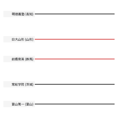
明徳義塾（高知)
日大山形 (山形)
前橋育英 (群馬)
常総学院 (茨城)
富山第一 (富山)