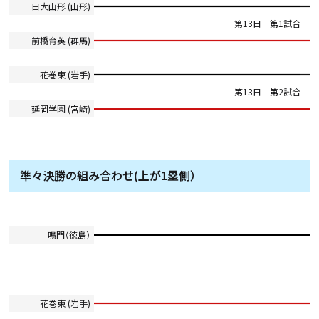
日大山形 (山形)
第13日 第1試合
前橋育英 (群馬)
花巻東 (岩手)
第13日 第2試合
延岡学園 (宮崎)
準々決勝の組み合わせ(上が1塁側）
鳴門（徳島）
花巻東 (岩手)