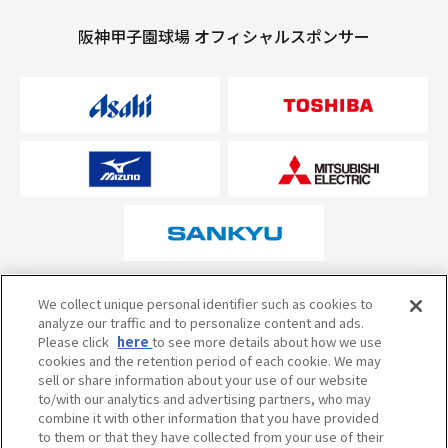
阪神甲子園球場 オフィシャルスポンサー
オフィシャルスポンサーについて
We collect unique personal identifier such as cookies to
analyze our traffic and to personalize content and ads.
Please click
here
to see more details about how we use
cookies and the retention period of each cookie. We may
試合の予定・状況・結果のお問い合わせ
sell or share information about your use of our website
to/with our analytics and advertising partners, who may
阪神甲子園球場テレフォンサービス
050-5527-2512
combine it with other information that you have provided
to them or that they have collected from your use of their