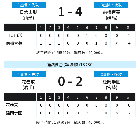
1塁側・先攻
1 - 4
3塁側・後攻
日大山形
前橋育英
(山形)
(群馬)
1
2
3
4
5
6
7
8
9
計
日大山形
0
0
0
0
0
1
0
0
0
1
前橋育英
1
1
1
0
0
0
1
0
×
4
終了時間 : 12時49分 観客数 : 40,000人
第2試合(準決勝)13：30
1塁側・先攻
0 - 2
3塁側・後攻
花巻東
延岡学園
(岩手)
(宮崎)
1
2
3
4
5
6
7
8
9
計
花巻東
0
0
0
0
0
0
0
0
0
0
延岡学園
0
0
0
0
0
2
0
0
×
2
終了時間 : 15時08分 観客数 : 40,000人