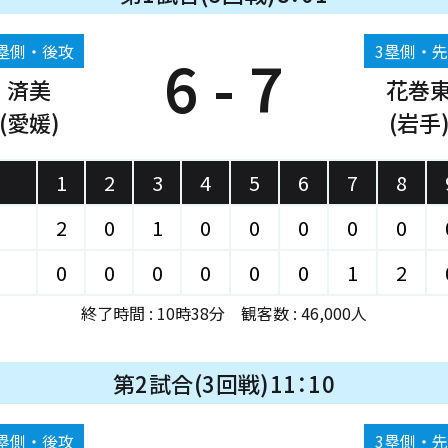
塁側・後攻
3塁側・
6 - 7
済美
花巻
(愛媛)
(岩手
1
2
3
4
5
6
7
8
2
0
1
0
0
0
0
0
0
0
0
0
0
0
1
2
終了時間 : 10時38分 観客数 : 46,000人
第2試合(3回戦)11：10
塁側・後攻
3塁側・