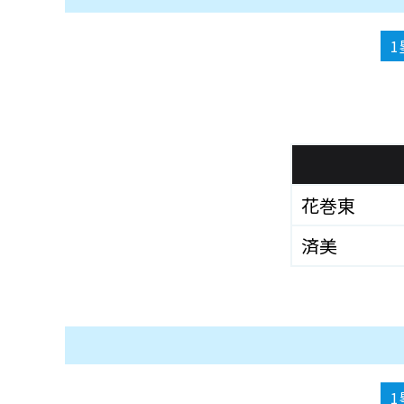
1
花巻東
済美
1