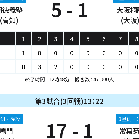
5 - 1
明徳義塾
大阪桐
(高知)
(大阪
1
2
3
4
5
6
7
8
1
0
0
0
0
0
0
0
0
3
2
0
0
0
0
0
終了時間 : 12時48分 観客数 : 47,000人
第3試合(3回戦)13：22
塁側・後攻
3塁側・
17 - 1
鳴門
常葉