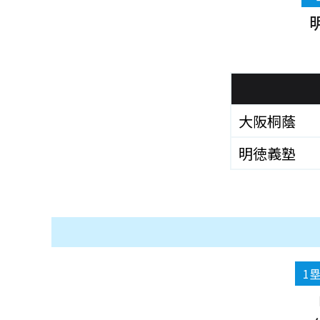
大阪桐蔭
明徳義塾
1