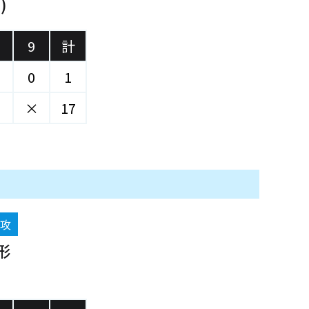
)
9
計
0
1
×
17
後攻
形
)