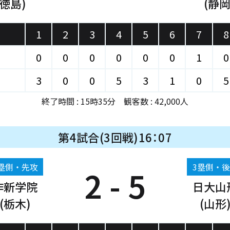
(徳島)
(静岡
1
2
3
4
5
6
7
8
0
0
0
0
0
0
1
0
3
0
0
5
3
1
0
5
終了時間 : 15時35分 観客数 : 42,000人
第4試合(3回戦)16：07
塁側・先攻
3塁側・
2 - 5
作新学院
日大山
(栃木)
(山形