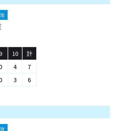
先攻
東
)
9
10
計
0
4
7
0
3
6
先攻