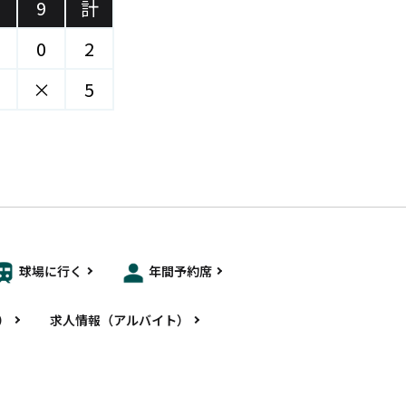
9
計
0
2
×
5
球場に行く
年間予約席
）
求人情報（アルバイト）