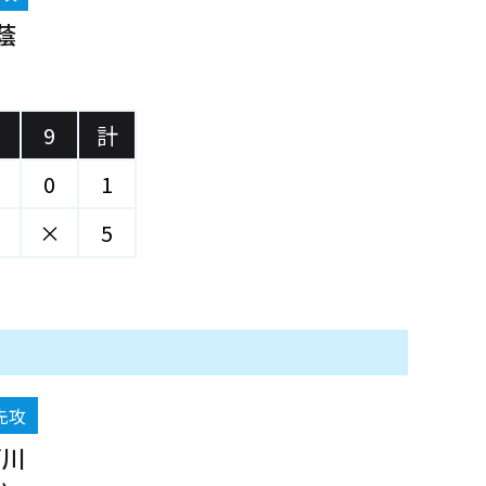
蔭
)
9
計
0
1
×
5
先攻
菊川