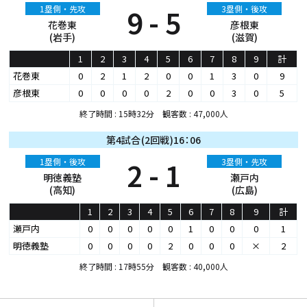
1塁側・先攻
9 - 5
3塁側・後攻
花巻東
彦根東
(岩手)
(滋賀)
1
2
3
4
5
6
7
8
9
計
花巻東
0
2
1
2
0
0
1
3
0
9
彦根東
0
0
0
0
2
0
0
3
0
5
終了時間 : 15時32分 観客数 : 47,000人
第4試合(2回戦)16：06
1塁側・後攻
2 - 1
3塁側・先攻
明徳義塾
瀬戸内
(高知)
(広島)
1
2
3
4
5
6
7
8
9
計
瀬戸内
0
0
0
0
0
1
0
0
0
1
明徳義塾
0
0
0
0
2
0
0
0
×
2
終了時間 : 17時55分 観客数 : 40,000人