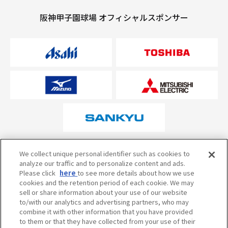
阪神甲子園球場 オフィシャルスポンサー
オフィシャルスポンサーについて
We collect unique personal identifier such as cookies to
analyze our traffic and to personalize content and ads.
Please click
here
to see more details about how we use
cookies and the retention period of each cookie. We may
試合の予定・状況・結果のお問い合わせ
sell or share information about your use of our website
to/with our analytics and advertising partners, who may
阪神甲子園球場テレフォンサービス
050-5527-2512
combine it with other information that you have provided
to them or that they have collected from your use of their