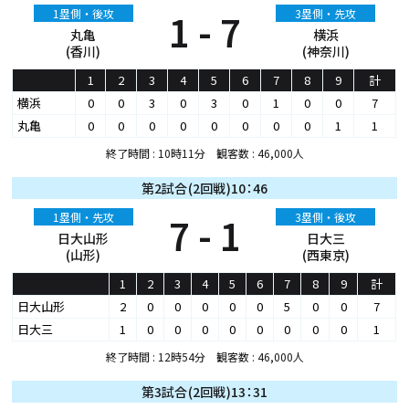
1塁側・後攻
1 - 7
3塁側・先攻
丸亀
横浜
(香川)
(神奈川)
1
2
3
4
5
6
7
8
9
計
横浜
0
0
3
0
3
0
1
0
0
7
丸亀
0
0
0
0
0
0
0
0
1
1
終了時間 : 10時11分 観客数 : 46,000人
第2試合(2回戦)10：46
1塁側・先攻
7 - 1
3塁側・後攻
日大山形
日大三
(山形)
(西東京)
1
2
3
4
5
6
7
8
9
計
日大山形
2
0
0
0
0
0
5
0
0
7
日大三
1
0
0
0
0
0
0
0
0
1
終了時間 : 12時54分 観客数 : 46,000人
第3試合(2回戦)13：31