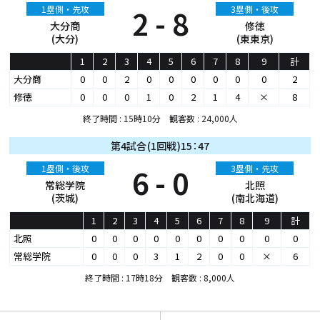
1塁側・先攻
2 - 8
3塁側・後攻
大分商
修徳
(大分)
(東東京)
1
2
3
4
5
6
7
8
9
計
大分商
0
0
2
0
0
0
0
0
0
2
修徳
0
0
0
1
0
2
1
4
×
8
終了時間 : 15時10分 観客数 : 24,000人
第4試合(1回戦)15：47
1塁側・後攻
6 - 0
3塁側・先攻
常総学院
北照
(茨城)
(南北海道)
1
2
3
4
5
6
7
8
9
計
北照
0
0
0
0
0
0
0
0
0
0
常総学院
0
0
0
3
1
2
0
0
×
6
終了時間 : 17時18分 観客数 : 8,000人