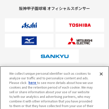
阪神甲子園球場 オフィシャルスポンサー
オフィシャルスポンサーについて
We collect unique personal identifier such as cookies to
analyze our traffic and to personalize content and ads.
Please click
here
to see more details about how we use
cookies and the retention period of each cookie. We may
試合の予定・状況・結果のお問い合わせ
sell or share information about your use of our website
to/with our analytics and advertising partners, who may
阪神甲子園球場テレフォンサービス
050-5527-2512
combine it with other information that you have provided
to them or that they have collected from your use of their