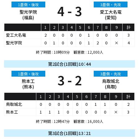
1塁側・後攻
4 - 3
3塁側・先攻
聖光学院
愛工大名電
(福島)
(愛知)
1
2
3
4
5
6
7
8
9
計
愛工大名電
2
0
0
0
0
1
0
0
0
3
聖光学院
0
1
0
0
0
1
2
0
×
4
終了時間 : 10時09分 観客数 : 12,000人
第2試合(1回戦)10：44
1塁側・後攻
3 - 2
3塁側・先攻
熊本工
鳥取城北
(熊本)
(鳥取)
1
2
3
4
5
6
7
8
9
計
鳥取城北
0
0
0
0
0
0
1
1
0
2
熊本工
1
1
1
0
0
0
0
0
×
3
終了時間 : 12時47分 観客数 : 16,000人
第3試合(1回戦)13：21