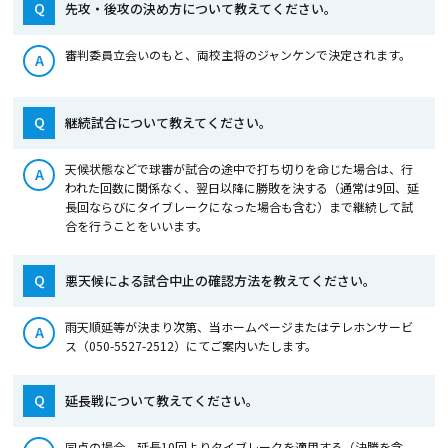
Q
先攻・後攻の決め方について教えてください。
審判委員立会いのもと、両校主将のジャンケンで決定されます。
A
Q
継続試合について教えてください。
天候状態などで球審が試合の途中で打ち切りを命じた場合は、行
A
われた回数に関係なく、翌日以降に勝敗を決する（通常は9回、延
長回ならびにタイブレークになった場合も含む）まで継続して試
合を行うことをいいます。
Q
悪天候による試合中止の確認方法を教えてください。
雨天順延等が決まり次第、当ホームページまたはテレホンサービ
A
ス（050-5527-2512）にてご案内いたします。
Q
延長戦について教えてください。
同点の場合、延長10回よりタイブレークを適用する（決勝を含