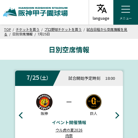
メニュー
TOP
/
チケットを買う
/
プロ野球チケットを買う
/
試合日程から空席情報を見
る
/ 日別空席情報 / 7月25日
日別空席情報
7/25
（土）
試合開始予定時刻
18:00
ー
阪神
巨人
イベント開催情報
ウル虎の夏2026
肉祭