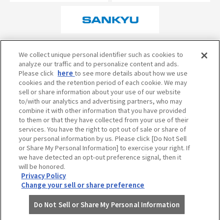
オフィシャルスポンサーについて
We collect unique personal identifier such as cookies to
analyze our traffic and to personalize content and ads.
Please click
here
to see more details about how we use
cookies and the retention period of each cookie. We may
試合の予定・状況・結果のお問い合わせ
sell or share information about your use of our website
to/with our analytics and advertising partners, who may
阪神甲子園球場テレフォンサービス
050-5527-2512
combine it with other information that you have provided
to them or that they have collected from your use of their
services. You have the right to opt out of sale or share of
your personal information by us. Please click [Do Not Sell
当サイトのご利用にあたって
or Share My Personal Information] to exercise your right. If
個人情報の取り扱い
we have detected an opt-out preference signal, then it
will be honored.
コミュニティ・ガイドライン
Privacy Policy
Change your sell or share preference
Do Not Sell or Share My Personal Information
©HANSHIN KOSHIEN STADIUM All Rights Reserved.