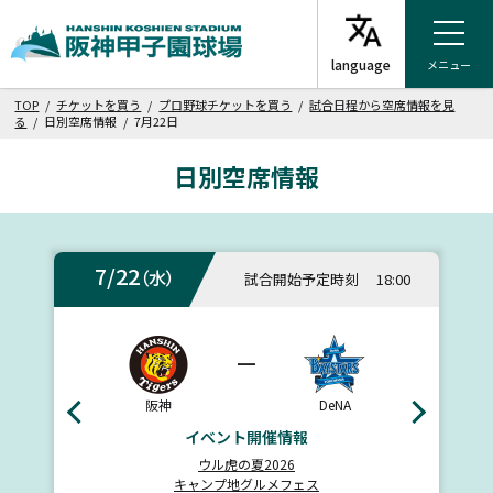
メニュー
TOP
/
チケットを買う
/
プロ野球チケットを買う
/
試合日程から空席情報を見
る
/ 日別空席情報 / 7月22日
日別空席情報
7/22
（水）
試合開始予定時刻
18:00
ー
阪神
DeNA
イベント開催情報
ウル虎の夏2026
キャンプ地グルメフェス