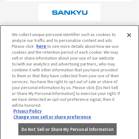
オフィシャルスポンサーについて
We collect unique personal identifier such as cookies to
analyze our traffic and to personalize content and ads.
Please click
here
to see more details about how we use
cookies and the retention period of each cookie. We may
試合の予定・状況・結果のお問い合わせ
sell or share information about your use of our website
to/with our analytics and advertising partners, who may
阪神甲子園球場テレフォンサービス
050-5527-2512
combine it with other information that you have provided
to them or that they have collected from your use of their
services. You have the right to opt out of sale or share of
your personal information by us. Please click [Do Not Sell
当サイトのご利用にあたって
or Share My Personal Information] to exercise your right. If
個人情報の取り扱い
we have detected an opt-out preference signal, then it
will be honored.
コミュニティ・ガイドライン
Privacy Policy
Change your sell or share preference
Do Not Sell or Share My Personal Information
©HANSHIN KOSHIEN STADIUM All Rights Reserved.