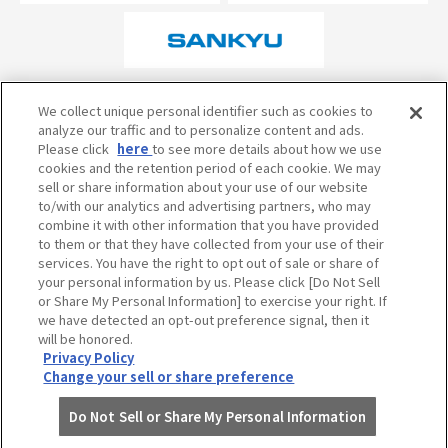
オフィシャルスポンサーについて
We collect unique personal identifier such as cookies to
analyze our traffic and to personalize content and ads.
Please click
here
to see more details about how we use
cookies and the retention period of each cookie. We may
試合の予定・状況・結果のお問い合わせ
sell or share information about your use of our website
to/with our analytics and advertising partners, who may
阪神甲子園球場テレフォンサービス
050-5527-2512
combine it with other information that you have provided
to them or that they have collected from your use of their
services. You have the right to opt out of sale or share of
your personal information by us. Please click [Do Not Sell
当サイトのご利用にあたって
or Share My Personal Information] to exercise your right. If
個人情報の取り扱い
we have detected an opt-out preference signal, then it
will be honored.
コミュニティ・ガイドライン
Privacy Policy
Change your sell or share preference
Do Not Sell or Share My Personal Information
©HANSHIN KOSHIEN STADIUM All Rights Reserved.