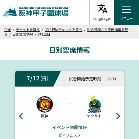
メニュー
TOP
/
チケットを買う
/
プロ野球チケットを買う
/
試合日程から空席情報を見
る
/ 日別空席情報 / 7月12日
日別空席情報
7/12
（日）
試合開始予定時刻
18:00
ー
阪神
ヤクルト
イベント開催情報
ビアフェスタ