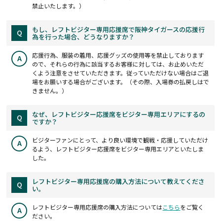
禁止いたします。）
もし、レフトビジター専用応援席で阪神タイガースの応援行
Q
為を行った場合、どうなりますか？
応援行為、服装の着用、応援グッズの使用等を禁止しております
A
ので、それらの行為に該当するお客様に対しては、お止めいただ
くよう注意をさせていただきます。従っていただけない場合はご退
場をお願いする場合がございます。（その際、入場券の払戻しはで
きません。）
なぜ、レフトビジター応援席をビジター専用エリアにするの
Q
ですか？
ビジターファンにとって、より良い環境で観戦・応援していただけ
A
るよう、レフトビジター応援席をビジター専用エリアといたしま
した。
レフトビジター専用応援席の購入方法について教えてくださ
Q
い。
レフトビジター専用応援席の購入方法については
こちら
をご覧く
A
ださい。