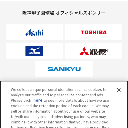
阪神甲子園球場 オフィシャルスポンサー
オフィシャルスポンサーについて
We collect unique personal identifier such as cookies to
analyze our traffic and to personalize content and ads.
Please click
here
to see more details about how we use
cookies and the retention period of each cookie. We may
試合の予定・状況・結果のお問い合わせ
sell or share information about your use of our website
to/with our analytics and advertising partners, who may
阪神甲子園球場テレフォンサービス
050-5527-2512
combine it with other information that you have provided
to them or that they have collected from your use of their