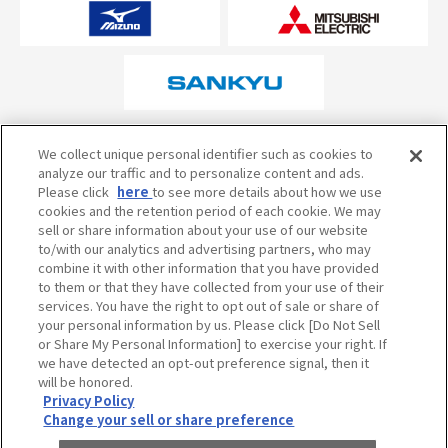
オフィシャルスポンサーについて
We collect unique personal identifier such as cookies to
analyze our traffic and to personalize content and ads.
Please click
here
to see more details about how we use
cookies and the retention period of each cookie. We may
試合の予定・状況・結果のお問い合わせ
sell or share information about your use of our website
to/with our analytics and advertising partners, who may
阪神甲子園球場テレフォンサービス
050-5527-2512
combine it with other information that you have provided
to them or that they have collected from your use of their
services. You have the right to opt out of sale or share of
your personal information by us. Please click [Do Not Sell
当サイトのご利用にあたって
or Share My Personal Information] to exercise your right. If
個人情報の取り扱い
we have detected an opt-out preference signal, then it
will be honored.
コミュニティ・ガイドライン
Privacy Policy
Change your sell or share preference