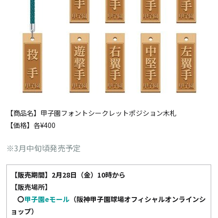
【商品名】甲子園フォントシークレットポジション木札
【価格】各¥400
※3月中旬頃発売予定
【
販売期間
】2
月
28
日（金）
10
時から
【販売場所】
〇
甲子園
e
モール
（阪神甲子園球場オフィシャルオンラインシ
ョップ）