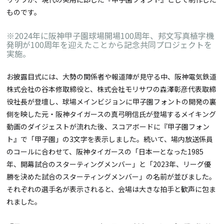
ものです。
※2024年に阪神甲子園球場開場100周年、邦⽂写真植字機
発明が100周年を迎えたことから記念共同プロジェクトを
実施。
お披露目式には、大勢の関係者や報道陣が見守る中、阪神電気鉄道
株式会社の谷本修取締役と、株式会社モリサワの森澤彰彦代表取締
役社長が登壇し、球場メインビジョンに甲子園フォントの開発の裏
側を映した元・阪神タイガースの真弓明信氏が登場するメイキング
動画のダイジェストが流れた後、スコアボードに『甲子園フォン
ト』で「甲子園」の3文字を表示しました。続いて、場内放送係員
のコールに合わせて、阪神タイガースの「日本一となった1985
年、開幕試合のスターティングメンバー」と「2023年、リーグ優
勝を決めた試合のスターティングメンバー」の名前が並びました。
それぞれの選手名が表示されると、会場は大きな拍手と歓声に包ま
れました。