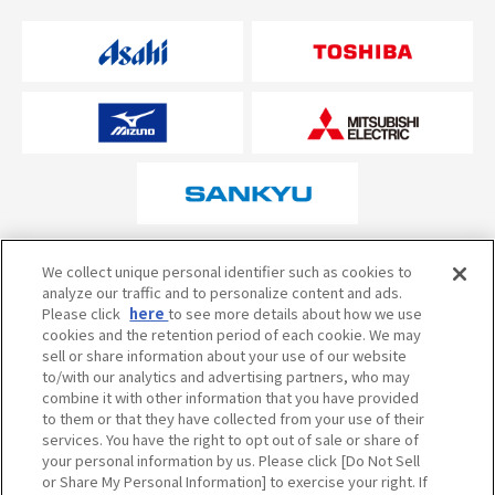
オフィシャルスポンサーについて
We collect unique personal identifier such as cookies to
analyze our traffic and to personalize content and ads.
Please click
here
to see more details about how we use
cookies and the retention period of each cookie. We may
試合の予定・状況・結果のお問い合わせ
sell or share information about your use of our website
to/with our analytics and advertising partners, who may
阪神甲子園球場テレフォンサービス
050-5527-2512
combine it with other information that you have provided
to them or that they have collected from your use of their
services. You have the right to opt out of sale or share of
your personal information by us. Please click [Do Not Sell
当サイトのご利用にあたって
or Share My Personal Information] to exercise your right. If