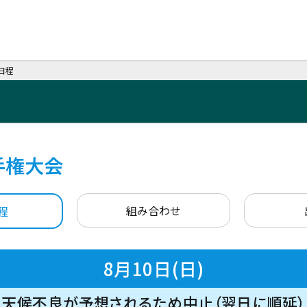
日程
手権大会
組み合わせ
程
8月10日(日)
天候不良が予想されるため中止（翌日に順延）