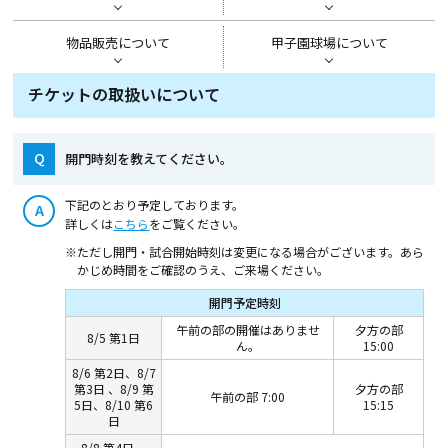
物品販売について
甲子園球場について
チケットの取扱いについて
Q
開門時刻を教えてください。
下記のとおり予定しております。
A
詳しくは
こちら
をご覧ください。
※ただし開門・試合開始時刻は変更になる場合がございます。あら
かじめ時間をご確認のうえ、ご来場ください。
開門予定時刻
午前の部の開催はありませ
夕方の部
8/5 第1日
ん。
15:00
8/6 第2日、8/7
第3日 、8/9 第
夕方の部
午前の部 7:00
5日、8/10 第6
15:15
日
8/8 第4日、