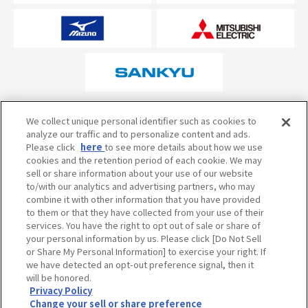
オフィシャルスポンサーについて
We collect unique personal identifier such as cookies to
analyze our traffic and to personalize content and ads.
Please click
here
to see more details about how we use
cookies and the retention period of each cookie. We may
試合の予定・状況・結果のお問い合わせ
sell or share information about your use of our website
to/with our analytics and advertising partners, who may
阪神甲子園球場テレフォンサービス
050-5527-2512
combine it with other information that you have provided
to them or that they have collected from your use of their
services. You have the right to opt out of sale or share of
your personal information by us. Please click [Do Not Sell
当サイトのご利用にあたって
or Share My Personal Information] to exercise your right. If
個人情報の取り扱い
we have detected an opt-out preference signal, then it
will be honored.
コミュニティ・ガイドライン
Privacy Policy
Change your sell or share preference