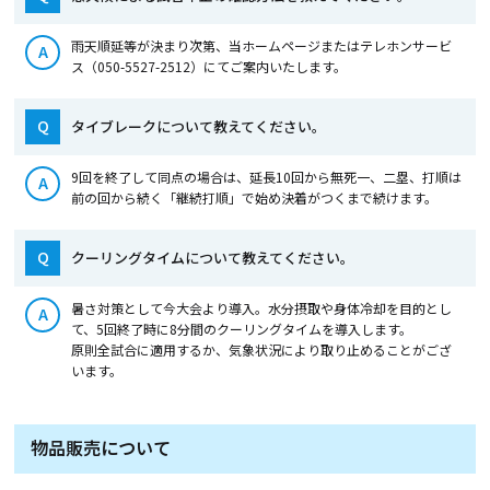
雨天順延等が決まり次第、当ホームページまたはテレホンサービ
A
ス（050-5527-2512）にてご案内いたします。
Q
タイブレークについて教えてください。
9回を終了して同点の場合は、延長10回から無死一、二塁、打順は
A
前の回から続く「継続打順」で始め決着がつくまで続けます。
Q
クーリングタイムについて教えてください。
暑さ対策として今大会より導入。水分摂取や身体冷却を目的とし
A
て、5回終了時に8分間のクーリングタイムを導入します。
原則全試合に適用するか、気象状況により取り止めることがござ
います。
物品販売について