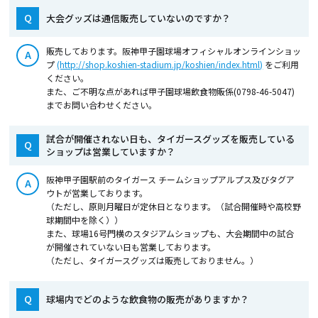
Q
大会グッズは通信販売していないのですか？
販売しております。阪神甲子園球場オフィシャルオンラインショッ
A
プ
(http://shop.koshien-stadium.jp/koshien/index.html)
をご利用
ください。
また、ご不明な点があれば甲子園球場飲食物販係(0798-46-5047)
までお問い合わせください。
試合が開催されない日も、タイガースグッズを販売している
Q
ショップは営業していますか？
阪神甲子園駅前のタイガース チームショップアルプス及びタグア
A
ウトが営業しております。
（ただし、原則月曜日が定休日となります。（試合開催時や高校野
球期間中を除く））
また、球場16号門横のスタジアムショップも、大会期間中の試合
が開催されていない日も営業しております。
（ただし、タイガースグッズは販売しておりません。）
Q
球場内でどのような飲食物の販売がありますか？