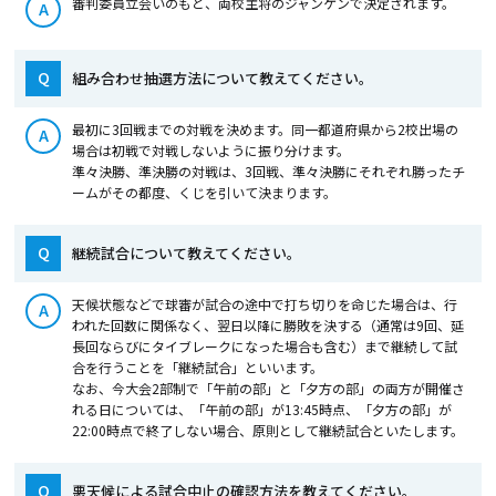
審判委員立会いのもと、両校主将のジャンケンで決定されます。
A
Q
組み合わせ抽選方法について教えてください。
最初に3回戦までの対戦を決めます。同一都道府県から2校出場の
A
場合は初戦で対戦しないように振り分けます。
準々決勝、準決勝の対戦は、3回戦、準々決勝にそれぞれ勝ったチ
ームがその都度、くじを引いて決まります。
Q
継続試合について教えてください。
天候状態などで球審が試合の途中で打ち切りを命じた場合は、行
A
われた回数に関係なく、翌日以降に勝敗を決する（通常は9回、延
長回ならびにタイブレークになった場合も含む）まで継続して試
合を行うことを「継続試合」といいます。
なお、今大会2部制で「午前の部」と「夕方の部」の両方が開催さ
れる日については、「午前の部」が13:45時点、「夕方の部」が
22:00時点で終了しない場合、原則として継続試合といたします。
Q
悪天候による試合中止の確認方法を教えてください。