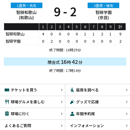
1塁側・先攻
9 - 2
3塁側・後攻
智辯和歌山
智辯学園
(和歌山)
(奈良)
1
2
3
4
5
6
7
8
9
計
智辯和歌山
4
0
0
0
0
1
1
2
1
9
智辯学園
0
2
0
0
0
0
0
0
0
2
終了時間 : 16時29分
16
42
閉会式
時
分
終了時間 : 17時14分
チケットを買う
座席を調べる
球場グルメを楽しむ
グッズで応援
球場に行く
年間予約席
よくあるご質問
インフォメーション