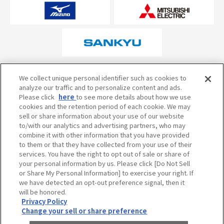
オフィシャルスポンサーについて
We collect unique personal identifier such as cookies to
analyze our traffic and to personalize content and ads.
Please click
here
to see more details about how we use
cookies and the retention period of each cookie. We may
試合の予定・状況・結果のお問い合わせ
sell or share information about your use of our website
to/with our analytics and advertising partners, who may
阪神甲子園球場テレフォンサービス
050-5527-2512
combine it with other information that you have provided
to them or that they have collected from your use of their
services. You have the right to opt out of sale or share of
your personal information by us. Please click [Do Not Sell
当サイトのご利用にあたって
or Share My Personal Information] to exercise your right. If
個人情報の取り扱い
we have detected an opt-out preference signal, then it
will be honored.
コミュニティ・ガイドライン
Privacy Policy
Change your sell or share preference