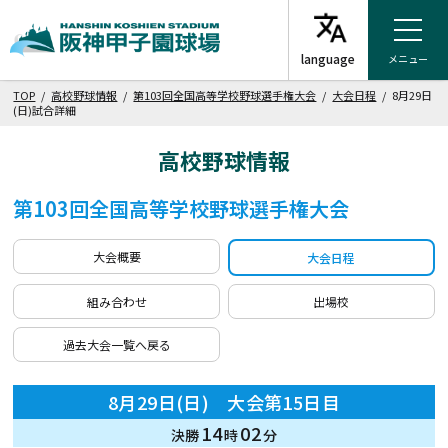
メニュー
TOP
/
高校野球情報
/
第103回全国高等学校野球選手権大会
/
大会日程
/ 8月29日
(日)試合詳細
高校野球情報
第103回全国高等学校野球選手権大会
大会概要
大会日程
組み合わせ
出場校
過去大会一覧へ戻る
8月29日(日) 大会第15日目
14
02
決勝
時
分