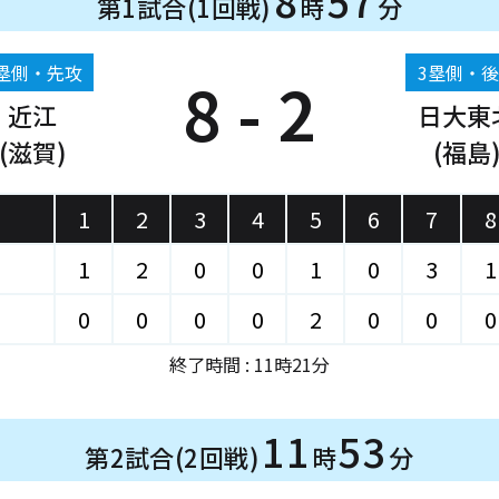
8
57
第1試合(1回戦)
時
分
塁側・先攻
3塁側・
8 - 2
近江
日大東
(滋賀)
(福島
1
2
3
4
5
6
7
8
1
2
0
0
1
0
3
1
0
0
0
0
2
0
0
0
終了時間 : 11時21分
11
53
第2試合(2回戦)
時
分