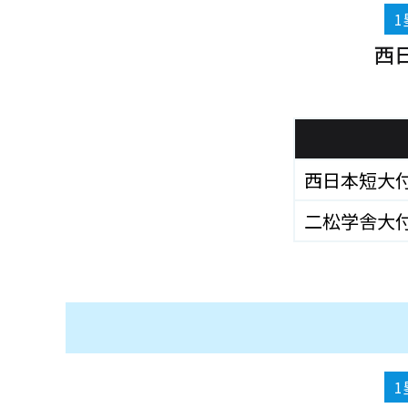
1
西
西日本短大
二松学舎大
1