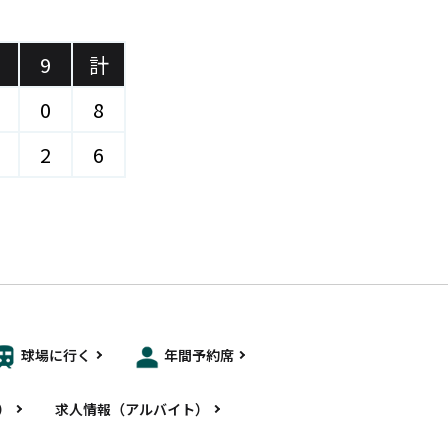
)
9
計
0
8
2
6
球場に行く
年間予約席
）
求人情報（アルバイト）