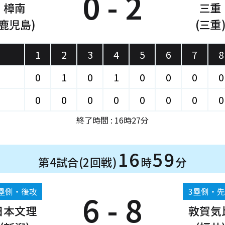
0 - 2
樟南
三重
(鹿児島)
(三重
1
2
3
4
5
6
7
8
0
1
0
1
0
0
0
0
0
0
0
0
0
0
0
0
終了時間 : 16時27分
16
59
第4試合(2回戦)
時
分
塁側・後攻
3塁側・
6 - 8
日本文理
敦賀気