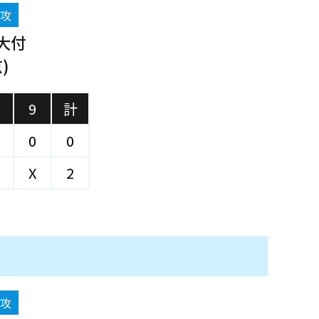
後攻
大付
)
9
計
0
0
X
2
先攻