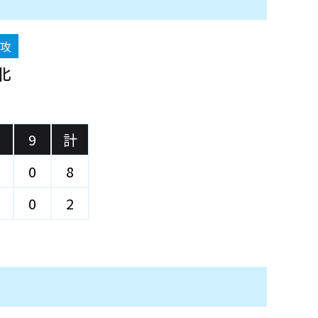
後攻
北
)
9
計
0
8
0
2