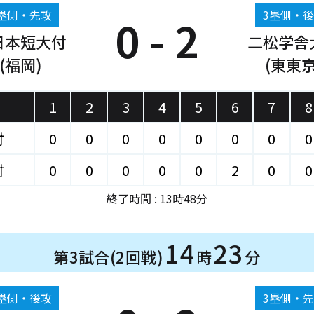
塁側・先攻
3塁側・
0 - 2
日本短大付
二松学舎
(福岡)
(東東京
1
2
3
4
5
6
7
8
付
0
0
0
0
0
0
0
0
付
0
0
0
0
0
2
0
0
終了時間 : 13時48分
14
23
第3試合(2回戦)
時
分
塁側・後攻
3塁側・