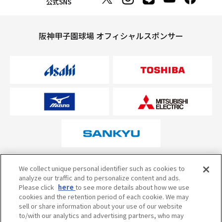
公式SNS
阪神甲子園球場 オフィシャルスポンサー
オフィシャルスポンサーについて
We collect unique personal identifier such as cookies to
analyze our traffic and to personalize content and ads.
Please click
here
to see more details about how we use
cookies and the retention period of each cookie. We may
試合の予定・状況・結果のお問い合わせ
sell or share information about your use of our website
to/with our analytics and advertising partners, who may
阪神甲子園球場テレフォンサービス