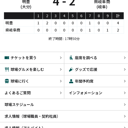
4 - 2
明豊
県岐阜商
(大分)
(岐阜)
1
2
3
4
5
6
7
8
9
計
明豊
1
2
0
0
0
0
1
0
0
4
県岐阜商
0
0
0
0
0
0
1
0
1
2
終了時間 : 17時50分
チケットを買う
座席を調べる
球場グルメを楽しむ
グッズで応援
球場に行く
年間予約席
よくあるご質問
インフォメーション
球場スケジュール
求人情報（球場職員・契約社員）
求人情報（アルバイト）