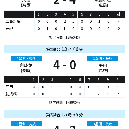
(奈良)
(広島)
1
2
3
4
5
6
7
8
9
計
広島新庄
0
0
0
2
1
0
0
1
0
4
天理
0
1
0
1
0
0
0
0
0
2
終了時間 : 12時04分
12
46
第2試合
時
分
1塁側・後攻
4 - 0
3塁側・先攻
創成館
平田
(長崎)
(島根)
1
2
3
4
5
6
7
8
9
計
平田
0
0
0
0
0
0
0
0
0
0
創成館
0
0
1
0
0
0
1
2
X
4
終了時間 : 14時52分
15
35
第3試合
時
分
1塁側・先攻
3塁側・後攻