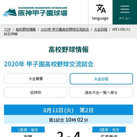
メニュー
TOP
/
高校野球情報
/
2020年 甲子園高校野球交流試合
/
大会日程
/ 8月11日(火)
試合詳細
高校野球情報
2020年 甲子園高校野球交流試合
大会概要
大会日程
招待校
過去大会一覧へ戻る
8月11日(火) 第2日
10
02
第1試合
時
分
1塁側・後攻
2 - 4
3塁側・先攻
天理
広島新庄