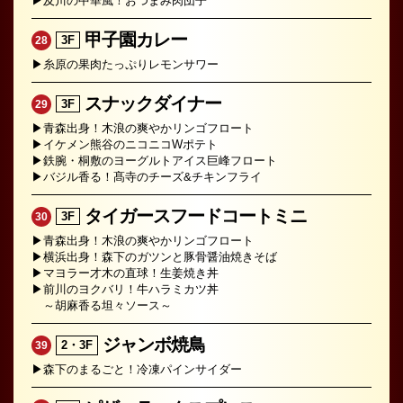
▶及川の中華風！おつまみ肉団子
甲子園カレー
3F
28
▶糸原の果肉たっぷりレモンサワー
スナックダイナー
3F
29
▶青森出身！木浪の爽やかリンゴフロート
▶イケメン熊谷のニコニコWポテト
▶鉄腕・桐敷のヨーグルトアイス巨峰フロート
▶バジル香る！髙寺のチーズ&チキンフライ
タイガースフードコートミニ
3F
30
▶青森出身！木浪の爽やかリンゴフロート
▶横浜出身！森下のガツンと豚骨醤油焼きそば
▶マヨラー才木の直球！生姜焼き丼
▶前川のヨクバリ！牛ハラミカツ丼
～胡麻香る坦々ソース～
ジャンボ焼鳥
2・3F
39
▶森下のまるごと！冷凍パインサイダー