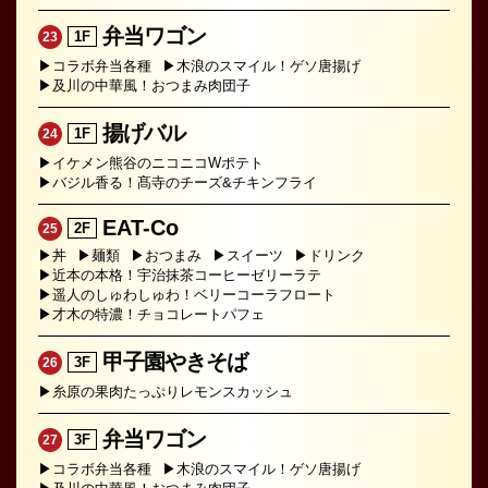
弁当ワゴン
1F
23
▶コラボ弁当各種
▶木浪のスマイル！ゲソ唐揚げ
▶及川の中華風！おつまみ肉団子
揚げバル
1F
24
▶イケメン熊谷のニコニコWポテト
▶バジル香る！髙寺のチーズ&チキンフライ
EAT-Co
2F
25
▶丼
▶麺類
▶おつまみ
▶スイーツ
▶ドリンク
▶近本の本格！宇治抹茶コーヒーゼリーラテ
▶遥人のしゅわしゅわ！ベリーコーラフロート
▶才木の特濃！チョコレートパフェ
甲子園やきそば
3F
26
▶糸原の果肉たっぷりレモンスカッシュ
弁当ワゴン
3F
27
▶コラボ弁当各種
▶木浪のスマイル！ゲソ唐揚げ