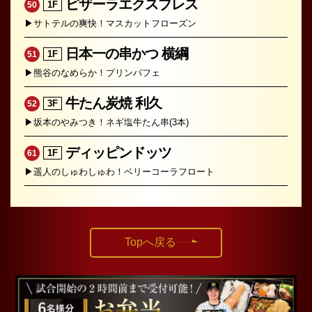
ピザーラエクスプレス
1F
50
▶サトテルの爽快！マスカットフローズン
日本一の串かつ 横綱
1F
51
▶熊谷のなめらか！プリンパフェ
牛たん炭焼 利久
3F
52
▶坂本のやみつき！ネギ塩牛たん串(3本)
ディッピンドッツ
1F
61
▶遥人のしゅわしゅわ！ベリーコーラフロート
Topへ戻る