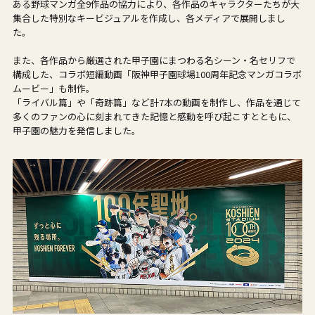
ある野球マンガ全9作品の協力により、各作品のキャラクターたちが大
集合した特別なキービジュアルを作成し、各メディアで展開しまし
た。
また、各作品から厳選された甲子園にまつわる名シーン・名セリフで
構成した、コラボ短編動画「阪神甲子園球場100周年記念マンガコラボ
ムービー」も制作。
「ライバル篇」や「奇跡篇」など計7本の動画を制作し、作品を通じて
多くのファンの心に刻まれてきた記憶と感動を呼び起こすとともに、
甲子園の魅力を発信しました。