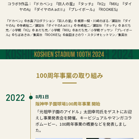
コラボ9作品：『ドカベン』『巨人の星』『タッチ』『H2』『MIX』
『ダイ
ヤのA』『ダイヤのA actⅡ』『プレイボール』『ROOKIES』
『ドカベン』©水島プロダクション 『巨人の星』© 梶原一騎・川﨑のぼる／講談社 『ダイ
ヤのA』©寺嶋裕二／講談社 『ダイヤのA actⅡ』© 寺嶋裕二／講談社 『タッチ』© あだち
充／小学館 『H2』© あだち充／小学館
『MIX』©あだち充／小学館 ゲッサン 『プレイボー
ル』©ちばあきお／集英社 『ROOKIES』©森田まさのり・スタジオヒットマン／集英社
100周年事業の取り組み
2022
8月1日
阪神甲子園球場100周年事業 開始
「元祖甲子園のアイドル」太田幸司氏をゲストにお迎
えし事業発表会を開催。キービジュアルやマンガコラ
ボムービー、100周年事業の概要などを発表しまし
た。