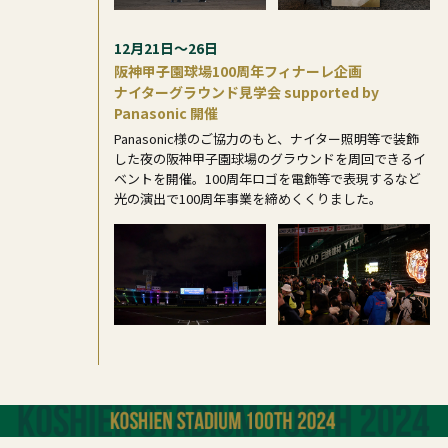
12月21日～26日
阪神甲子園球場100周年フィナーレ企画
ナイターグラウンド見学会 supported by
Panasonic 開催
Panasonic様のご協力のもと、ナイター照明等で装飾
した夜の阪神甲子園球場のグラウンドを周回できるイ
ベントを開催。100周年ロゴを電飾等で表現するなど
光の演出で100周年事業を締めくくりました。