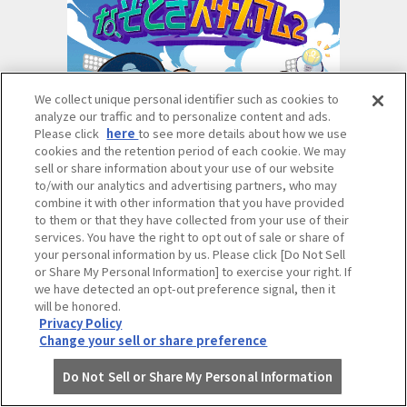
We collect unique personal identifier such as cookies to
analyze our traffic and to personalize content and ads.
Please click
here
to see more details about how we use
cookies and the retention period of each cookie. We may
sell or share information about your use of our website
to/with our analytics and advertising partners, who may
combine it with other information that you have provided
to them or that they have collected from your use of their
リアルなぞときゲーム
services. You have the right to opt out of sale or share of
「挑戦！なぞときスタジアム2」
your personal information by us. Please click [Do Not Sell
or Share My Personal Information] to exercise your right. If
クロネコキューブ株式会社
we have detected an opt-out preference signal, then it
will be honored.
受付：甲子園球場外周 3塁側 14号門付近
Privacy Policy
Change your sell or share preference
Do Not Sell or Share My Personal Information
おやこでたのしめる「なぞときゲーム」に挑戦！さ